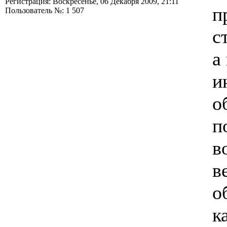
Регистрация: Воскресенье, 06 Декабря 2009, 21:11
п
Пользователь №: 1 507
с
а
и
о
п
в
в
о
к