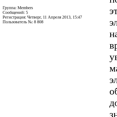
э
Группа: Members
Сообщений: 5
Регистрация: Четверг, 11 Апреля 2013, 15:47
э
Пользователь №: 8 808
н
в
у
м
э
о
д
з