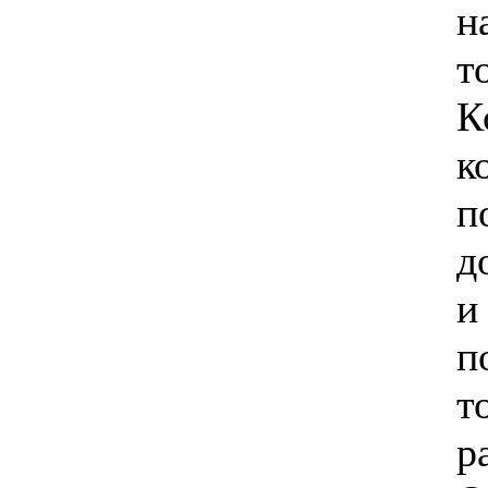
н
т
К
к
п
д
и
п
т
р