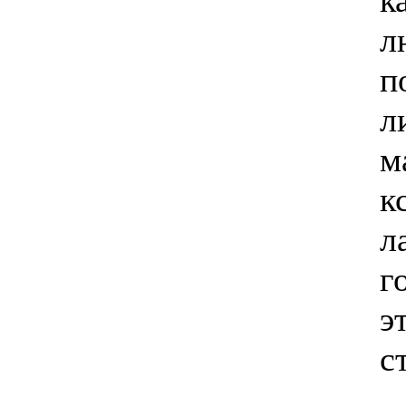
к
л
п
л
м
к
л
г
э
с