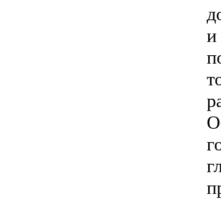
д
и
п
т
р
О
г
г
п