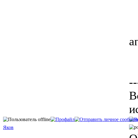
а
--
В
и
Яков