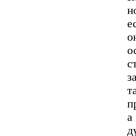
н
е
о
о
с
з
т
п
а
д