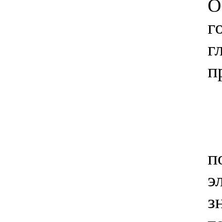
О
г
г
п
п
э
з