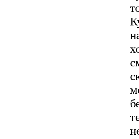
т
К
н
х
с
с
м
б
т
н