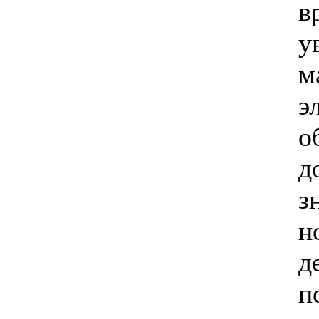
в
у
м
э
о
д
з
н
д
п