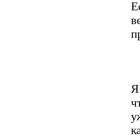
Е
в
п
Я
ч
у
к