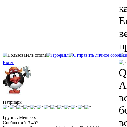
к
Е
в
п
Евген
Q
А
в
Патриарх
б
Группа: Members
в
Сообщений: 3 457