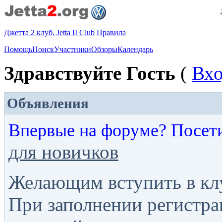
Джетта 2 клуб, Jetta II Club
Правила
Помощь
Поиск
Участники
Обзоры
Календарь
Здравствуйте Гость
(
Вх
Объявления
Впервые на форуме? Посет
для новичков
Желающим вступить в кл
При заполнении регистра