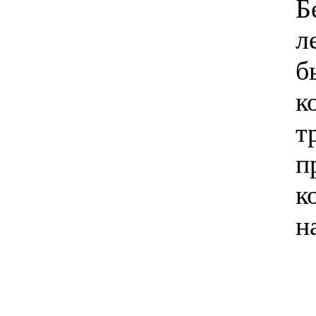
Б
л
б
к
т
п
к
н