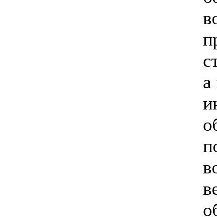
в
п
с
а
и
о
п
в
в
о