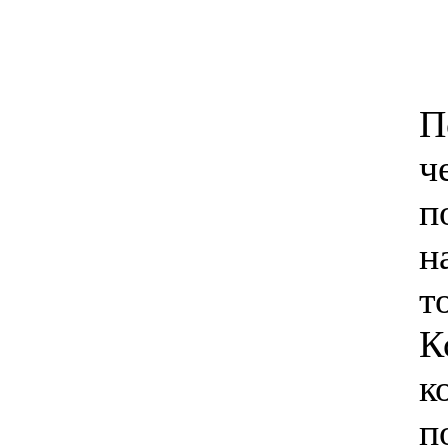
П
ч
п
н
т
К
к
п