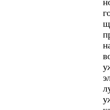
н
г
щ
п
н
в
у
э
л
у