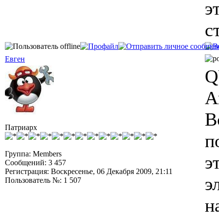
э
с
Евген
Q
А
В
Патриарх
п
Группа: Members
э
Сообщений: 3 457
Регистрация: Воскресенье, 06 Декабря 2009, 21:11
э
Пользователь №: 1 507
н