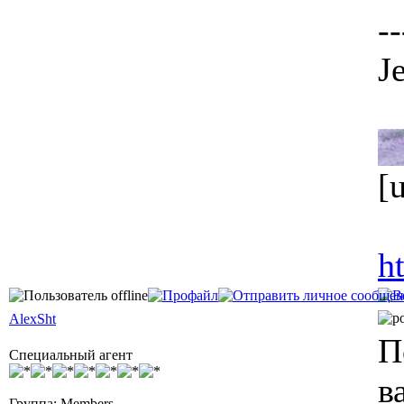
--
J
[
h
AlexSht
П
Специальный агент
в
Группа: Members