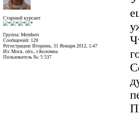
е
Старший курсант
у
Группа: Members
Ч
Сообщений: 129
Регистрация: Вторник, 31 Января 2012, 1:47
г
Из: Моск. обл., г.Коломна
Пользователь №: 5 537
С
д
п
П