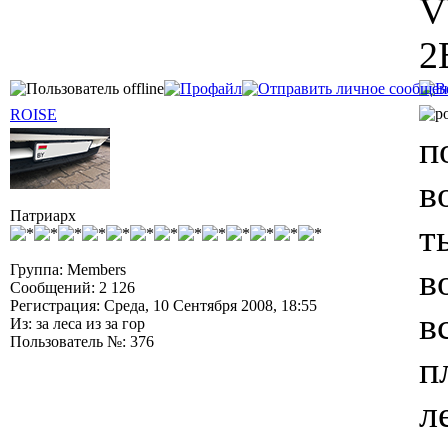
V
2
ROISE
п
в
Патриарх
т
Группа: Members
в
Сообщений: 2 126
Регистрация: Среда, 10 Сентября 2008, 18:55
в
Из: за леса из за гор
Пользователь №: 376
п
л