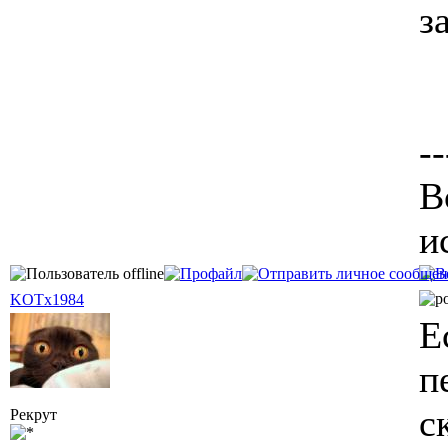
з
--
В
и
KOTx1984
Е
п
с
Рекрут