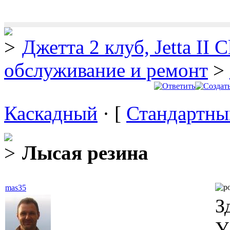
Джетта 2 клуб, Jetta II C
обслуживание и ремонт
>
Каскадный
· [
Стандартны
Лысая резина
mas35
З
У