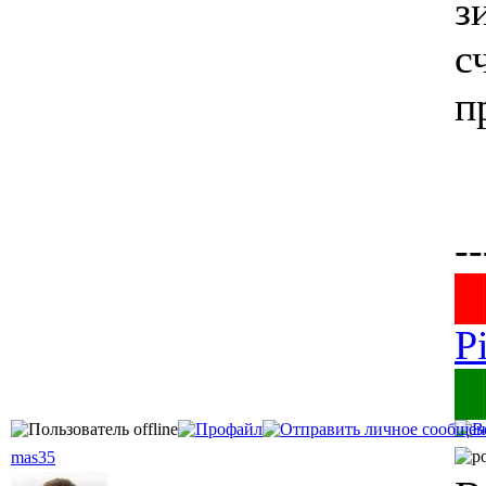
з
с
п
--
█
P
█
mas35