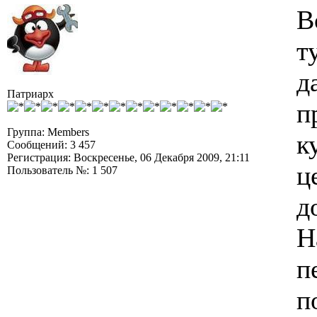
В
т
д
Патриарх
п
Группа: Members
к
Сообщений: 3 457
Регистрация: Воскресенье, 06 Декабря 2009, 21:11
ц
Пользователь №: 1 507
д
Н
п
п