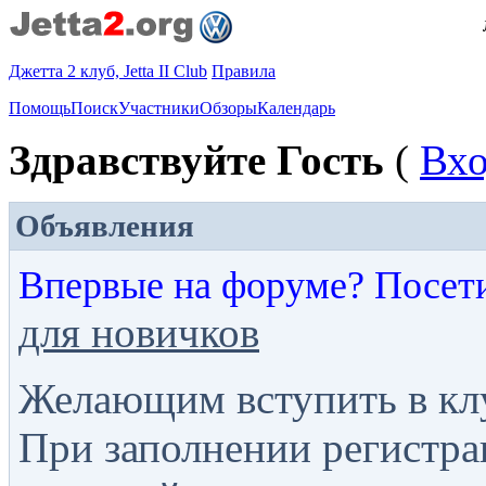
Джетта 2 клуб, Jetta II Club
Правила
Помощь
Поиск
Участники
Обзоры
Календарь
Здравствуйте Гость
(
Вх
Объявления
Впервые на форуме? Посет
для новичков
Желающим вступить в кл
При заполнении регистра