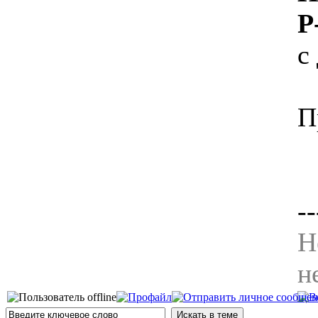
P
с
П
--
Н
н