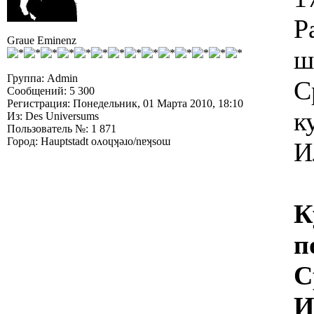
Р
Graue Eminenz
ш
Группа: Admin
С
Сообщений: 5 300
Регистрация: Понедельник, 01 Марта 2010, 18:10
к
Из: Des Universums
Пользователь №: 1 871
Город: Hauptstadt oʌoɥʞǝɹo/nɐʞsoɯ
И
К
п
С
И