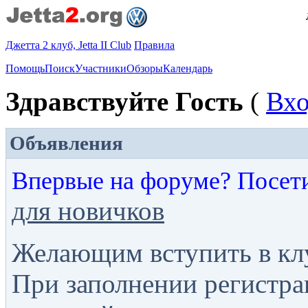
Джетта 2 клуб, Jetta II Club
Правила
Помощь
Поиск
Участники
Обзоры
Календарь
Здравствуйте Гость
(
Вх
Объявления
Впервые на форуме? Посет
для новичков
Желающим вступить в кл
При заполнении регистра