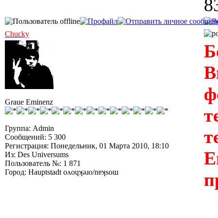
8
Chucky
Б
В
ф
Graue Eminenz
т
Группа: Admin
т
Сообщений: 5 300
Регистрация: Понедельник, 01 Марта 2010, 18:10
Е
Из: Des Universums
Пользователь №: 1 871
Город: Hauptstadt oʌoɥʞǝɹo/nɐʞsoɯ
п