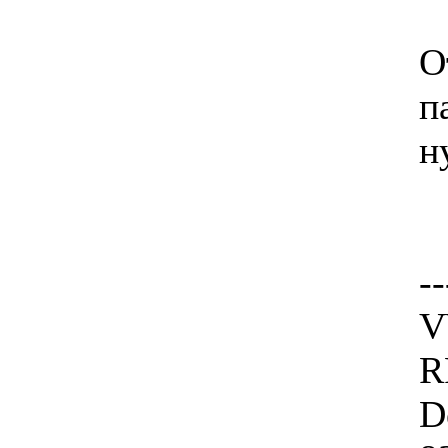
О
п
н
--
V
R
D