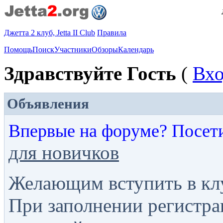
Джетта 2 клуб, Jetta II Club
Правила
Помощь
Поиск
Участники
Обзоры
Календарь
Здравствуйте Гость
(
Вх
Объявления
Впервые на форуме? Посет
для новичков
Желающим вступить в кл
При заполнении регистра