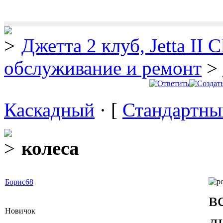
Джетта 2 клуб, Jetta II C
обслуживание и ремонт
>
Каскадный
· [
Стандартны
колеса
Борис68
в
Новичок
д