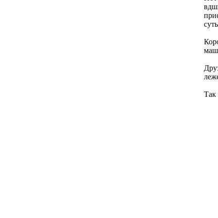
вдш
при
суть
Коро
маш
Дру
леже
Так 