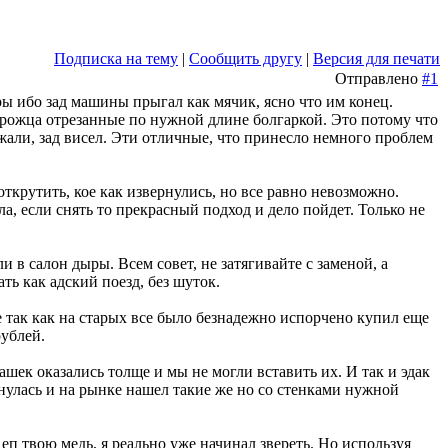
Подписка на тему
|
Сообщить другу
|
Версия для печати
Отправлено
#1
ры ибо зад машины прыгал как мячик, ясно что им конец.
порожца отрезанные по нужной длине болгаркой. Это потому что
али, зад висел. Эти отличные, что принесло немного проблем
открутить, кое как извернулись, но все равно невозможно.
ла, если снять то прекрасный подход и дело пойдет. Только не
в салон дыры. Всем совет, не затягивайте с заменой, а
ать как адский поезд, без шуток.
е так как на старых все было безнадежно испорчено купил еще
рублей.
ек оказались толще и мы не могли вставить их. И так и эдак
бнулась и на рынке нашел такие же но со стенками нужной
еп твою медь, я реально уже начинал звереть. Но используя