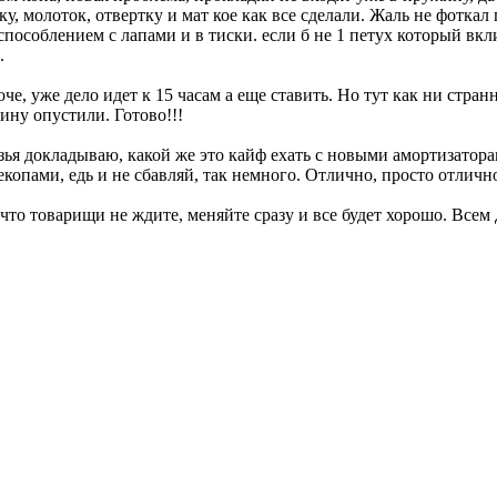
ку, молоток, отвертку и мат кое как все сделали. Жаль не фотк
способлением с лапами и в тиски. если б не 1 петух который вкл
.
че, уже дело идет к 15 часам а еще ставить. Но тут как ни стра
ину опустили. Готово!!!
зья докладываю, какой же это кайф ехать с новыми амортизатора
копами, едь и не сбавляй, так немного. Отлично, просто отлично
что товарищи не ждите, меняйте сразу и все будет хорошо. Всем д