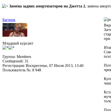
Замена задних амортизаторов на Джетта 2
, замена аморт
Багнюк
Вкр
Заг
ста
при
Младший курсант
Итак
Сове
псих
Группа: Members
Сообщений: 31
Пот
Регистрация: Воскресенье, 07 Июля 2013, 13:40
чрев
Пользователь №: 8 948
Куп
чаш
Кст
муч
толщ
Пото