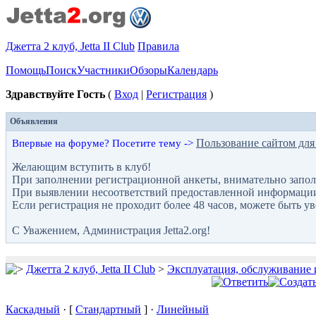
Джетта 2 клуб, Jetta II Club
Правила
Помощь
Поиск
Участники
Обзоры
Календарь
Здравствуйте Гость
(
Вход
|
Регистрация
)
Объявления
Пользование сайтом для
Впервые на форуме? Посетите тему ->
Желающим вступить в клуб!
При заполнении регистрационной анкеты, внимательно запол
При выявлении несоответствий предоставленной информации с
Если регистрация не проходит более 48 часов, можете быть у
С Уважением, Администрация Jetta2.org!
Джетта 2 клуб, Jetta II Club
>
Эксплуатация, обслуживание 
Каскадный
· [
Стандартный
] ·
Линейный