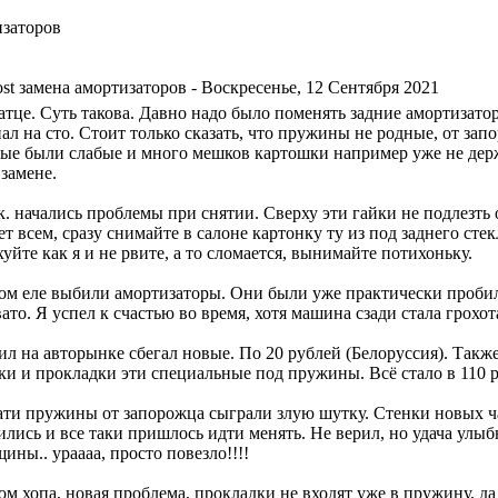
изаторов
замена амортизаторов
- Воскресенье, 12 Сентября 2021
атце. Суть такова. Давно надо было поменять задние амортизато
нал на сто. Стоит только сказать, что пружины не родные, от за
рые были слабые и много мешков картошки например уже не держ
 замене.
. начались проблемы при снятии. Сверху эти гайки не подлезть 
т всем, сразу снимайте в салоне картонку ту из под заднего стек
уйте как я и не рвите, а то сломается, вынимайте потихоньку.
ом еле выбили амортизаторы. Они были уже практически пробили 
ато. Я успел к счастью во время, хотя машина сзади стала грохот
ил на авторынке сбегал новые. По 20 рублей (Белоруссия). Такж
ки и прокладки эти специальные под пружины. Всё стало в 110 
ати пружины от запорожца сыграли злую шутку. Стенки новых чаш
ились и все таки пришлось идти менять. Не верил, но удача улы
ины.. ураааа, просто повезло!!!!
м хопа, новая проблема, прокладки не входят уже в пружину, да 