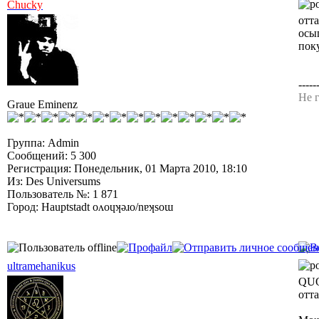
Chucky
отта
осы
поку
-----
Не г
Graue Eminenz
Группа: Admin
Сообщений: 5 300
Регистрация: Понедельник, 01 Марта 2010, 18:10
Из: Des Universums
Пользователь №: 1 871
Город: Hauptstadt oʌoɥʞǝɹo/nɐʞsoɯ
ultramehanikus
QUO
отта