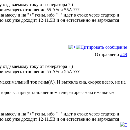
отдаваемому току от генератора ? )
причем здесь отношение 55 А/ч и 55А ???
 массу и на "+" гены, ибо "+" идет в стоке через стартер и
до акб уже доходит 12-11.5В и он естественно не заряжается
Отправлено
#49
отдаваемому току от генератора ? )
причем здесь отношение 55 А/ч и 55А ???
максимальный ток гены(А). И вытекла она, скорее всего, не на
орюсь - при установленном генераторе с максимальным
 массу и на "+" гены, ибо "+" идет в стоке через стартер и
до акб уже доходит 12-11.5В и он естественно не заряжается