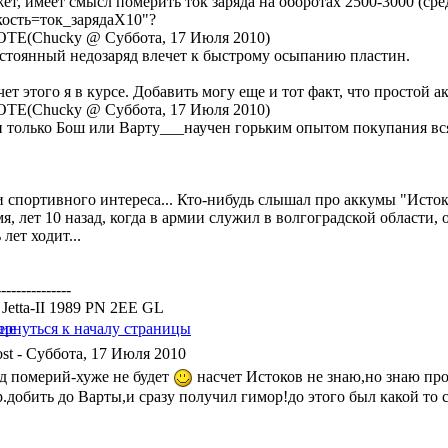
ет, имеет смысл померить ток заряда на оборотах 2500-3000 (сре
кость=ток_зарядаХ10"?
TE(Chucky @ Суббота, 17 Июля 2010)
остоянный недозаряд влечет к быстрому осыпанию пластин.
ет этого я в курсе. Добавить могу еще и тот факт, что простой а
TE(Chucky @ Суббота, 17 Июля 2010)
и только Бош или Варту___научен горьким опытом покупания всяк
и спортивного интереса... Кто-нибудь слышал про аккумы "Исто
я, лет 10 назад, когда в армии служил в волгоградской области,
 лет ходит...
---------------
Jetta-II 1989 PN 2EE GL
- Суббота, 17 Июля 2010
яд померий-хуже не будет
насчет Истоков не знаю,но знаю пр
.добить до Варты,и сразу получил гимор!до этого был какой то с