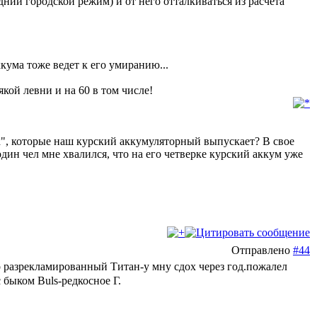
дний городской режим) и от него отталкиваться из расчета
ккума тоже ведет к его умиранию...
ой левни и на 60 в том числе!
к", которые наш курский аккумуляторный выпускает? В свое
 один чел мне хвалился, что на его четверке курский аккум уже
Отправлено
#44
о разрекламированный Титан-у мну сдох через год.пожалел
 быком Buls-редкосное Г.