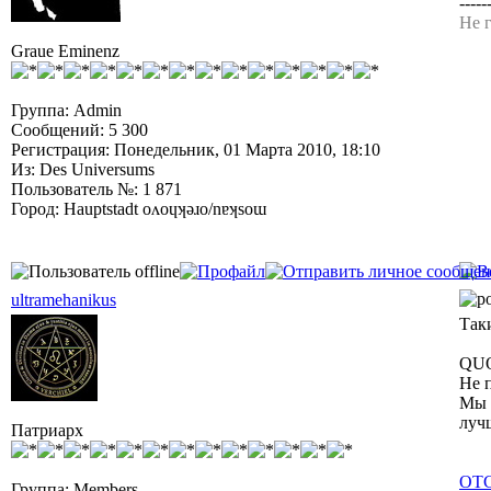
-----
Не г
Graue Eminenz
Группа: Admin
Сообщений: 5 300
Регистрация: Понедельник, 01 Марта 2010, 18:10
Из: Des Universums
Пользователь №: 1 871
Город: Hauptstadt oʌoɥʞǝɹo/nɐʞsoɯ
ultramehanikus
Так
QU
Не 
Мы 
луч
Патриарх
ОТ
Группа: Members