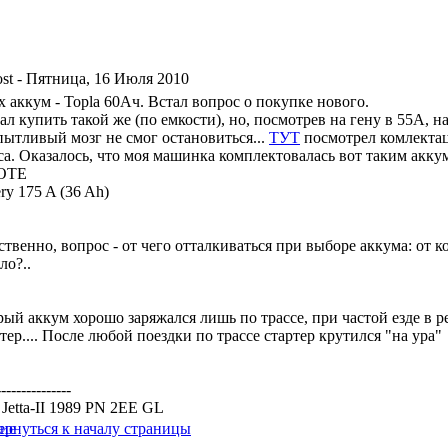
- Пятница, 16 Июля 2010
 аккум - Topla 60Ач. Встал вопрос о покупке нового.
л купить такой же (по емкости), но, посмотрев на гену в 55А, н
пытливый мозг не смог остановиться...
ТУТ
посмотрел комлектац
са. Оказалось, что моя машинка комплектовалась вот таким акку
OTE
ery 175 A (36 Ah)
твенно, вопрос - от чего отталкиваться при выборе аккума: от к
ло?..
рый аккум хорошо заряжался лишь по трассе, при частой езде в 
тер.... После любой поездки по трассе стартер крутился "на ура"
---------------
Jetta-II 1989 PN 2EE GL