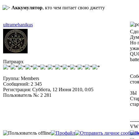
Аккумулятор
, кто чем питает свою джетту
ultramehanikus
Сдох
Дума
Но 
ужа
QU
batt
Патриарх
Собс
Группа: Members
стоя
Сообщений: 2 345
Регистрация: Суббота, 12 Июня 2010, 0:05
ЗЫ
Пользователь №: 2 281
Ста
стар
-----
VW 