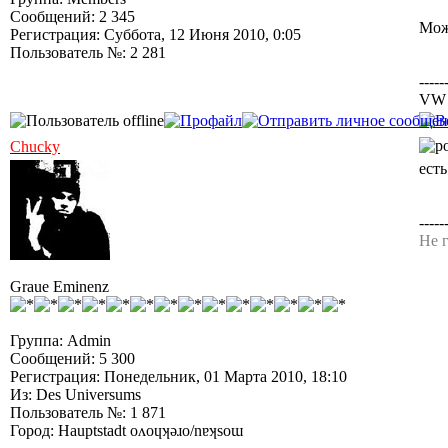
Сообщений: 2 345
Мож
Регистрация: Суббота, 12 Июня 2010, 0:05
Пользователь №: 2 281
-----
VW 
Chucky
ест
-----
Не г
Graue Eminenz
Группа: Admin
Сообщений: 5 300
Регистрация: Понедельник, 01 Марта 2010, 18:10
Из: Des Universums
Пользователь №: 1 871
Город: Hauptstadt oʌoɥʞǝɹo/nɐʞsoɯ