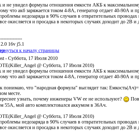
ак и не увидел формулы отношения емкости АКБ к максимальному 
тому что акб заряжается током 4-8А, генератор отдает 40-90А и 
проблемы недозаряда в 90% случаев в отвратительных проводах на
все окисляется и просадка в некоторых случаях доходит до 2В и 
---------------
2.0 16v j5.1
- Суббота, 17 Июля 2010
TE(Killer_Angel @ Суббота, 17 Июля 2010)
ак и не увидел формулы отношения емкости АКБ к максимальному 
тому что акб заряжается током 4-8А, генератор отдает 40-90А и 
ак понимаю, что "народная формула" выглядит так: Емкость(Ач)=
ном месте.
ереснее узнать, почему инженеры VW ее не используют?
Повт
ом 55А, мой авто комплектовался аккумом в 36Ач.
TE(Killer_Angel @ Суббота, 17 Июля 2010)
проблемы недозаряда в 90% случаев в отвратительных проводах на
все окисляется и просадка в некоторых случаях доходит до 2В и 