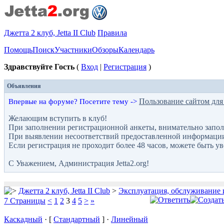
Джетта 2 клуб, Jetta II Club
Правила
Помощь
Поиск
Участники
Обзоры
Календарь
Здравствуйте Гость
(
Вход
|
Регистрация
)
Объявления
Пользование сайтом для
Впервые на форуме? Посетите тему ->
Желающим вступить в клуб!
При заполнении регистрационной анкеты, внимательно запол
При выявлении несоответствий предоставленной информации с
Если регистрация не проходит более 48 часов, можете быть у
С Уважением, Администрация Jetta2.org!
Джетта 2 клуб, Jetta II Club
>
Эксплуатация, обслуживание 
7 Страницы
<
1
2
3
4
5
>
»
Каскадный
· [
Стандартный
] ·
Линейный