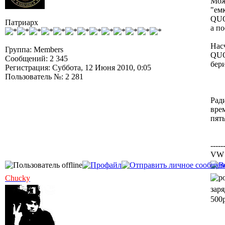
Мож
"ем
QUO
Патриарх
а п
Насч
Группа: Members
QUO
Сообщений: 2 345
бер
Регистрация: Суббота, 12 Июня 2010, 0:05
Пользователь №: 2 281
Рад
врем
пять
-----
VW 
Chucky
зар
500р