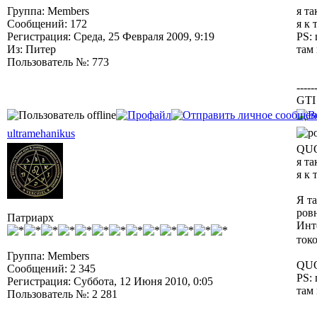
Группа: Members
я т
Сообщений: 172
я к 
Регистрация: Среда, 25 Февраля 2009, 9:19
PS: 
Из: Питер
там 
Пользователь №: 773
-----
GTI 
ultramehanikus
QUO
я т
я к 
Я т
ров
Патриарх
Инт
ток
Группа: Members
QUO
Сообщений: 2 345
PS: 
Регистрация: Суббота, 12 Июня 2010, 0:05
там 
Пользователь №: 2 281