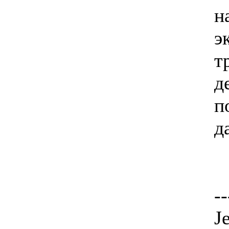
н
э
т
д
п
д
--
J