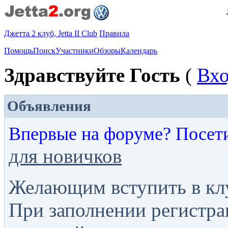
Джетта 2 клуб, Jetta II Club
Правила
Помощь
Поиск
Участники
Обзоры
Календарь
Здравствуйте Гость
(
Вх
Объявления
Впервые на форуме? Посет
для новичков
Желающим вступить в кл
При заполнении регистра