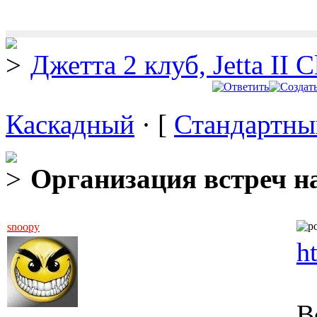
Джетта 2 клуб, Jetta II C
Каскадный
· [
Стандартны
Организация встреч на
snoopy
h
В