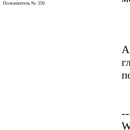
Пользователь №: 350
А
г
п
--
W