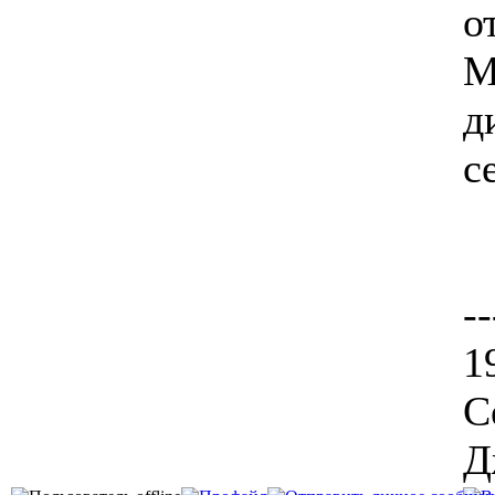
о
М
д
с
--
1
С
Д