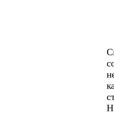
С
с
н
к
с
Н