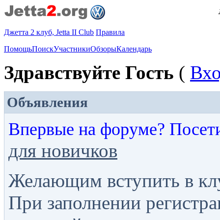
Джетта 2 клуб, Jetta II Club
Правила
Помощь
Поиск
Участники
Обзоры
Календарь
Здравствуйте Гость
(
Вх
Объявления
Впервые на форуме? Посет
для новичков
Желающим вступить в кл
При заполнении регистра