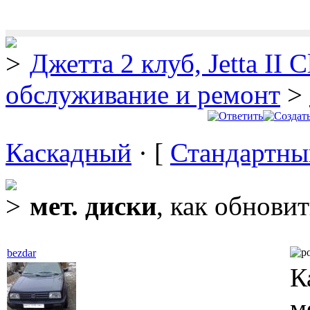
Джетта 2 клуб, Jetta II C
обслуживание и ремонт
>
Каскадный
· [
Стандартны
мет. диски
, как обновит
bezdar
К
м