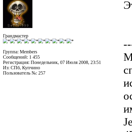
Э
Грандмастер
--
Группа: Members
М
Сообщений: 1 455
Регистрация: Понедельник, 07 Июля 2008, 23:51
с
Из: СПб, Купчино
Пользователь №: 257
и
о
и
J