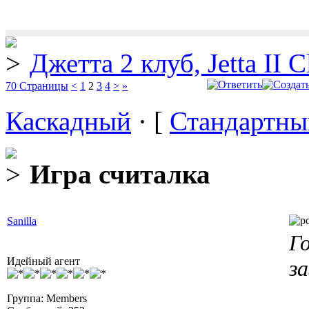
Джетта 2 клуб, Jetta II C
70 Страницы
<
1
2
3
4
>
»
Каскадный
· [
Стандартны
Игра считалка
Sanilla
Г
Идейный агент
з
Группа: Members