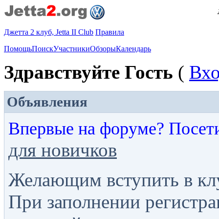
Джетта 2 клуб, Jetta II Club
Правила
Помощь
Поиск
Участники
Обзоры
Календарь
Здравствуйте Гость
(
Вх
Объявления
Впервые на форуме? Посет
для новичков
Желающим вступить в кл
При заполнении регистра