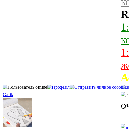
к
R
1
к
1
ж
А
Garik
о