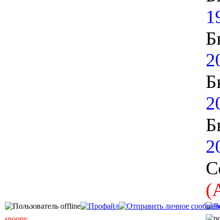
1
Б
2
Б
2
Б
2
С
(
snoopy