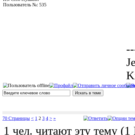
Пользователь №: 535
--
J
K
70 Страницы
<
1
2
3
4
>
»
1 чел. читают эту тему (