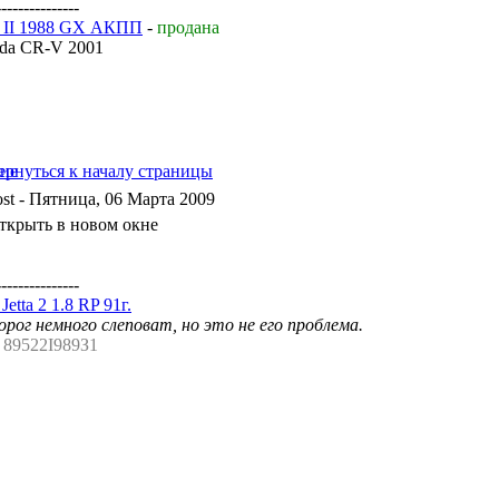
---------------
ta II 1988 GX АКПП
-
продана
da CR-V 2001
- Пятница, 06 Марта 2009
---------------
etta 2 1.8 RP 91г.
рог немного слеповат, но это не его проблема.
. 89522I989З1