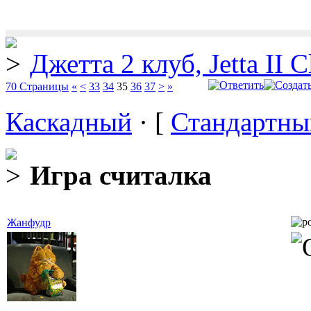
Джетта 2 клуб, Jetta II C
70 Страницы
«
<
33
34
35
36
37
>
»
Каскадный
· [
Стандартны
Игра считалка
Жанфудр