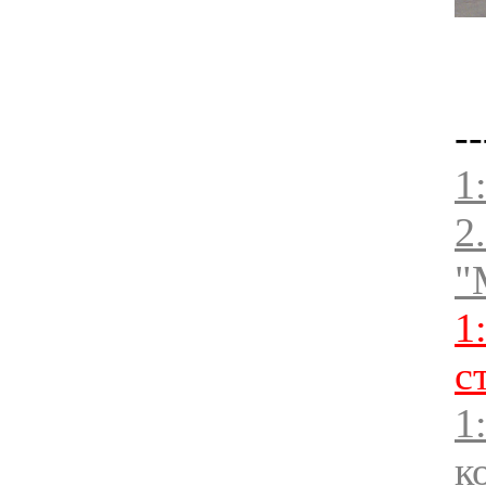
--
1
2
"
1
с
1
к