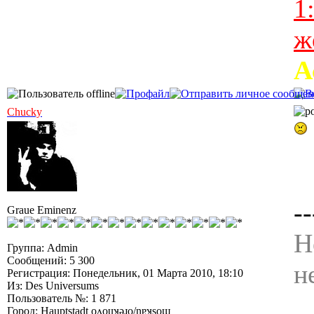
1
ж
А
Chucky
--
Graue Eminenz
Н
Группа: Admin
Сообщений: 5 300
н
Регистрация: Понедельник, 01 Марта 2010, 18:10
Из: Des Universums
Пользователь №: 1 871
Город: Hauptstadt oʌoɥʞǝɹo/nɐʞsoɯ