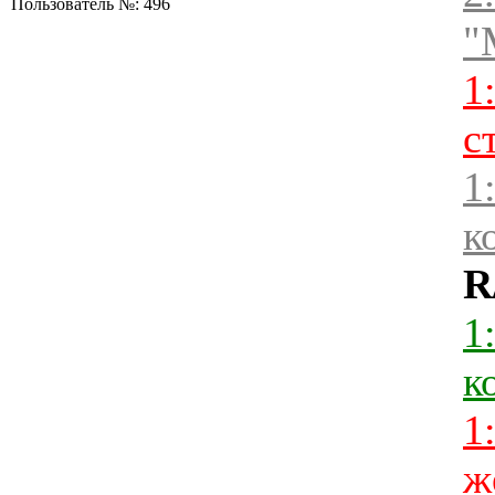
Пользователь №: 496
"
1
с
1
к
R
1
к
1
ж