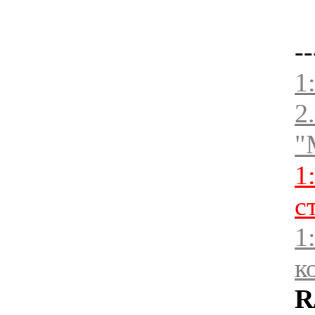
--
1
2
"
1
с
1
к
R