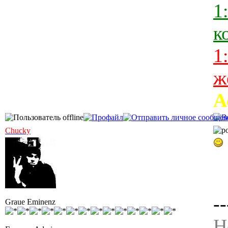
1
к
1
ж
А
Chucky
--
Graue Eminenz
Н