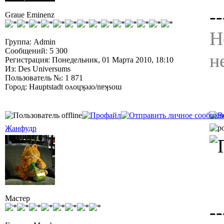
--
Graue Eminenz
Н
Группа: Admin
Сообщений: 5 300
н
Регистрация: Понедельник, 01 Марта 2010, 18:10
Из: Des Universums
Пользователь №: 1 871
Город: Hauptstadt oʌoɥʞǝɹo/nɐʞsoɯ
Жанфудр
Мастер
--