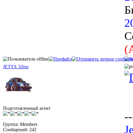
Б
2
С
(
JETTA 32rus
Подготовленный агент
--
Группа: Members
J
Сообщений: 242