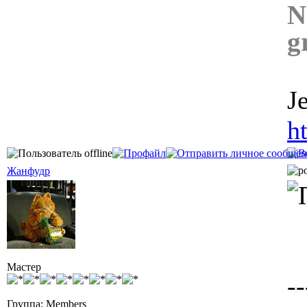
N
g
J
h
Жанфудр
Мастер
--
Группа: Members