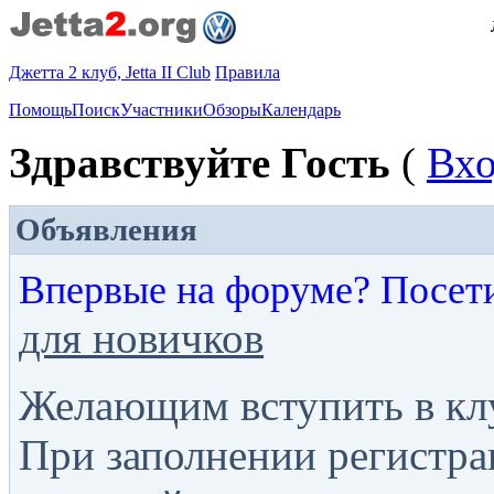
Джетта 2 клуб, Jetta II Club
Правила
Помощь
Поиск
Участники
Обзоры
Календарь
Здравствуйте Гость
(
Вх
Объявления
Впервые на форуме? Посет
для новичков
Желающим вступить в кл
При заполнении регистра