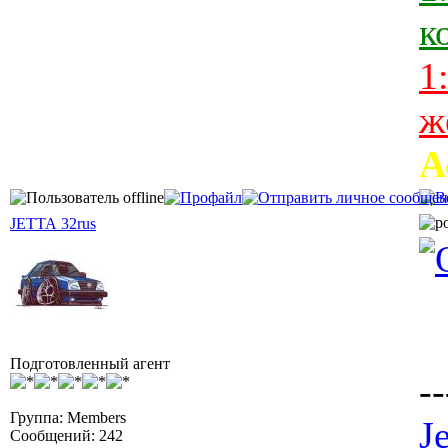
к
1
ж
А
JETTA 32rus
Подготовленный агент
--
Группа: Members
J
Сообщений: 242