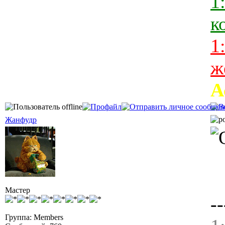
1
к
1
ж
А
Жанфудр
Мастер
--
Группа: Members