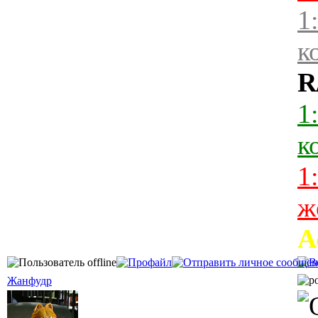
1
к
R
1
к
1
ж
А
Жанфудр