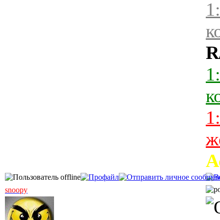
1
к
R
1
к
1
ж
А
snoopy