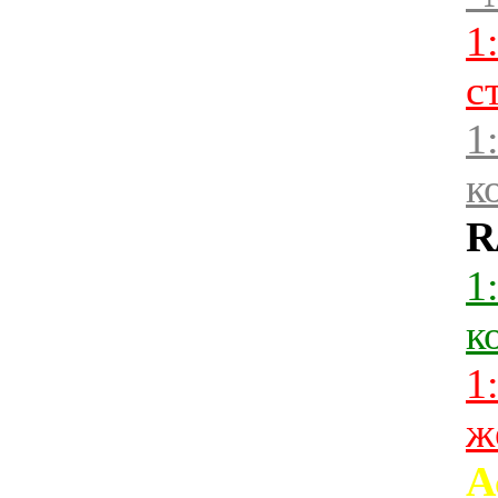
1
с
1
к
R
1
к
1
ж
А