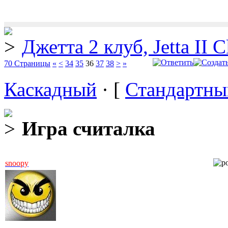
Джетта 2 клуб, Jetta II C
70 Страницы
«
<
34
35
36
37
38
>
»
Каскадный
· [
Стандартны
Игра считалка
snoopy