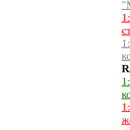
"
1
с
1
к
R
1
к
1
ж