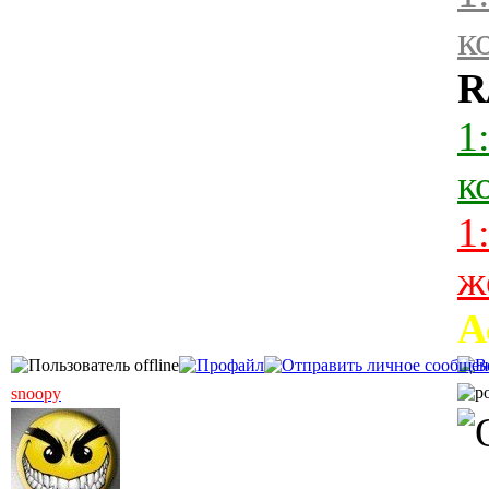
к
R
1
к
1
ж
А
snoopy