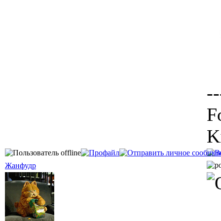
--
F
K
Жанфудр