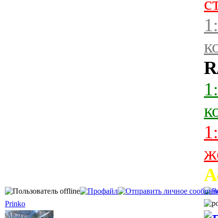
с
1
к
R
1
к
1
ж
А
Prinko