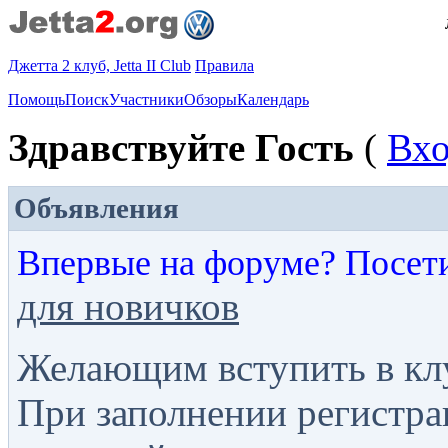
Джетта 2 клуб, Jetta II Club
Правила
Помощь
Поиск
Участники
Обзоры
Календарь
Здравствуйте Гость
(
Вх
Объявления
Впервые на форуме? Посет
для новичков
Желающим вступить в кл
При заполнении регистра