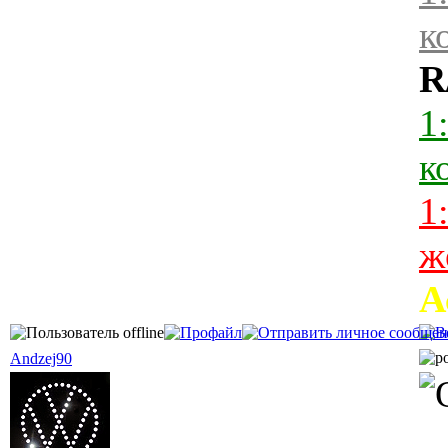
к
R
1
к
1
ж
А
Andzej90