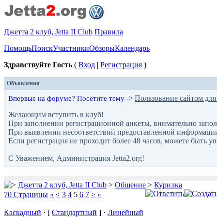
Джетта 2 клуб, Jetta II Club
Правила
Помощь
Поиск
Участники
Обзоры
Календарь
Здравствуйте Гость
(
Вход
|
Регистрация
)
Объявления
Пользование сайтом для
Впервые на форуме? Посетите тему ->
Желающим вступить в клуб!
При заполнении регистрационной анкеты, внимательно запол
При выявлении несоответствий предоставленной информации с
Если регистрация не проходит более 48 часов, можете быть у
С Уважением, Администрация Jetta2.org!
Джетта 2 клуб, Jetta II Club
>
Общение
>
Курилка
70 Страницы
«
<
3
4
5
6
7
>
»
Каскадный
· [
Стандартный
] ·
Линейный