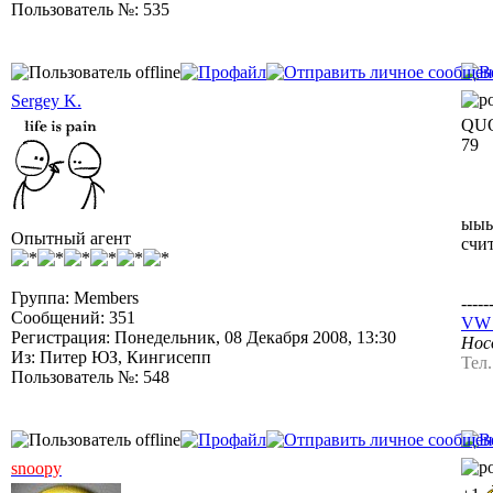
Пользователь №: 535
Sergey K.
QUO
79
ыыы
Опытный агент
счит
Группа: Members
-----
Сообщений: 351
VW J
Регистрация: Понедельник, 08 Декабря 2008, 13:30
Носо
Из: Питер ЮЗ, Кингисепп
Тел
Пользователь №: 548
snoopy