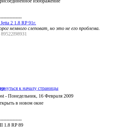
---------------
etta 2 1.8 RP 91г.
рог немного слеповат, но это не его проблема.
. 89522I989З1
- Понедельник, 16 Февраля 2009
---------------
aII 1.8 RP 89