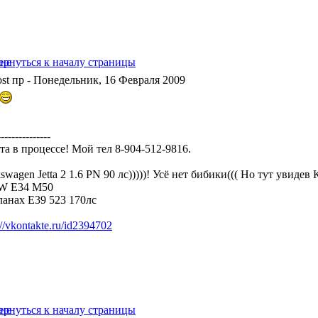
пр
- Понедельник, 16 Февраля 2009
---------------
та в процессе! Мой тел 8-904-512-9816.
swagen Jetta 2 1.6 PN 90 лс)))))! Усё нет бибики((( Но тут увидев
 E34 M50
ланах Е39 523 170лс
://vkontakte.ru/id2394702