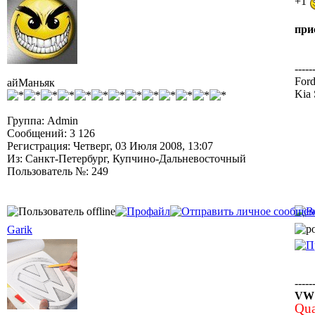
+1
при
-----
Ford
айМаньяк
Kia 
Группа: Admin
Сообщений: 3 126
Регистрация: Четверг, 03 Июля 2008, 13:07
Из: Санкт-Петербург, Купчино-Дальневосточный
Пользователь №: 249
Garik
-----
VW J
Qua