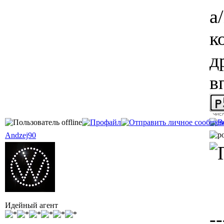
а/
к
д
в
Andzej90
Идейный агент
--