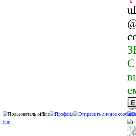
u
@
с
З
С
в
е
jum