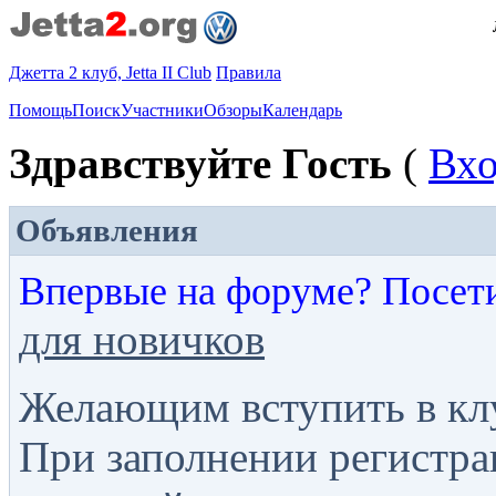
Джетта 2 клуб, Jetta II Club
Правила
Помощь
Поиск
Участники
Обзоры
Календарь
Здравствуйте Гость
(
Вх
Объявления
Впервые на форуме? Посет
для новичков
Желающим вступить в кл
При заполнении регистра