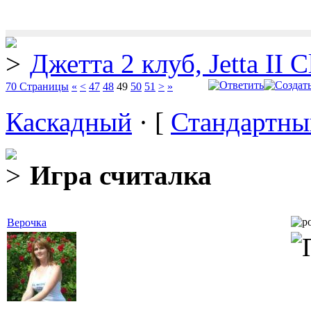
Джетта 2 клуб, Jetta II C
70 Страницы
«
<
47
48
49
50
51
>
»
Каскадный
· [
Стандартны
Игра считалка
Верочка