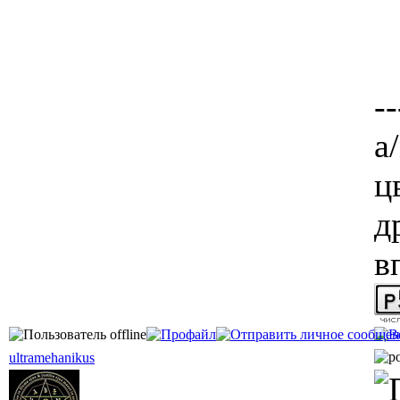
--
а
ц
д
в
ultramehanikus