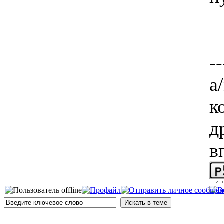
--
а/
к
д
в