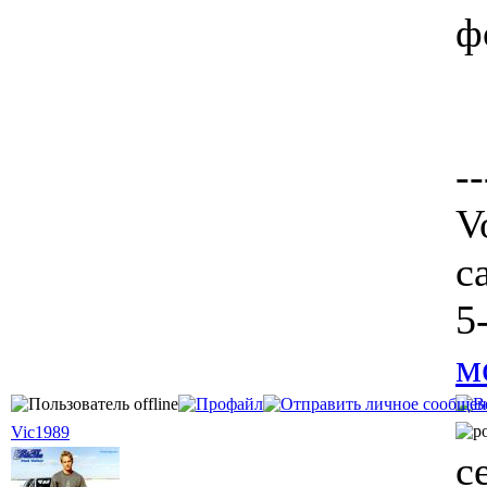
ф
--
V
c
5
м
Vic1989
с