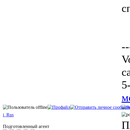
с
--
V
c
5
м
i_Rus
П
Подготовленный агент