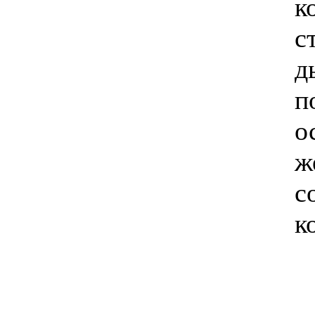
к
с
д
п
о
ж
с
к