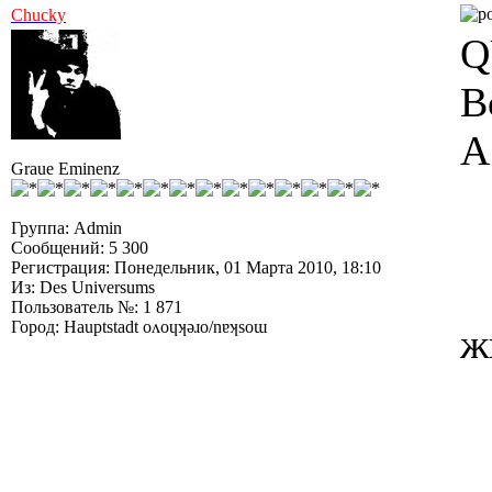
Chucky
Q
В
А
Graue Eminenz
Группа: Admin
Сообщений: 5 300
Регистрация: Понедельник, 01 Марта 2010, 18:10
Из: Des Universums
Пользователь №: 1 871
Город: Hauptstadt oʌoɥʞǝɹo/nɐʞsoɯ
ж
--