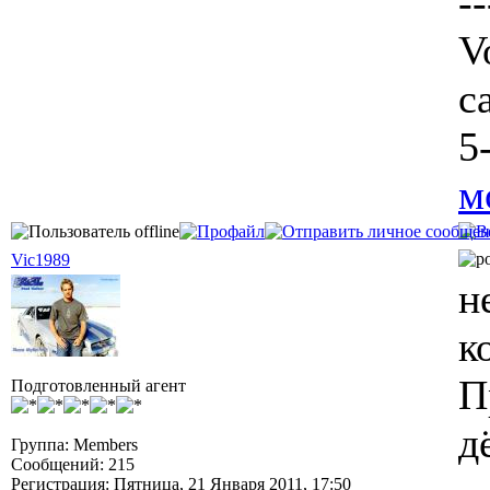
--
V
c
5
м
Vic1989
н
к
П
Подготовленный агент
д
Группа: Members
Сообщений: 215
Регистрация: Пятница, 21 Января 2011, 17:50