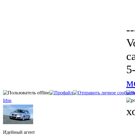
--
V
c
5
м
Irbis
х
Идейный агент