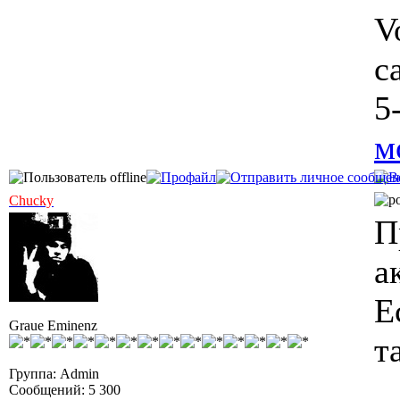
V
c
5
м
Chucky
П
а
Е
Graue Eminenz
т
Группа: Admin
Сообщений: 5 300