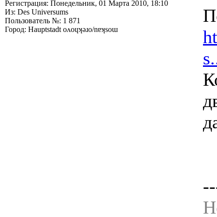
Регистрация: Понедельник, 01 Марта 2010, 18:10
П
Из: Des Universums
Пользователь №: 1 871
Город: Hauptstadt oʌoɥʞǝɹo/nɐʞsoɯ
h
s
К
д
д
--
Н