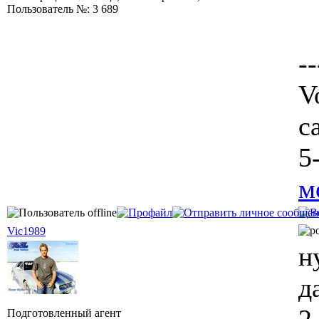
Пользователь №: 3 689
--
V
c
5
м
Vic1989
н
д
Подготовленный агент