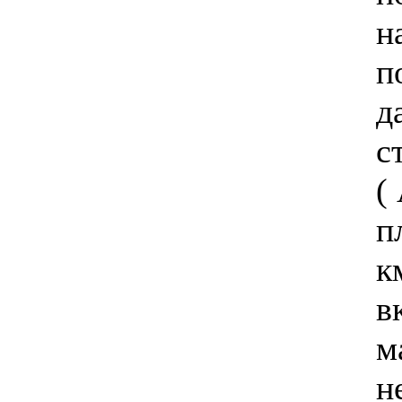
н
п
д
с
(
п
к
в
м
н