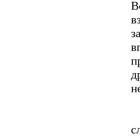
В
в
з
в
п
д
н
с