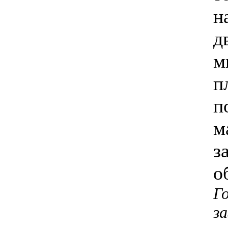
н
д
м
п
п
м
з
о
Г
з