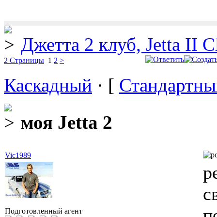
Джетта 2 клуб, Jetta II C
2 Страницы
1
2
>
Каскадный
· [
Стандартны
моя Jetta 2
Vic1989
р
с
п
Подготовленный агент