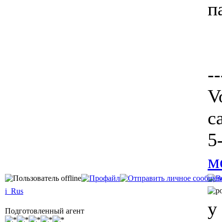
п
--
V
c
5
м
i_Rus
у
Подготовленный агент