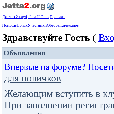
Джетта 2 клуб, Jetta II Club
Правила
Помощь
Поиск
Участники
Обзоры
Календарь
Здравствуйте Гость
(
Вх
Объявления
Впервые на форуме? Посет
для новичков
Желающим вступить в кл
При заполнении регистра