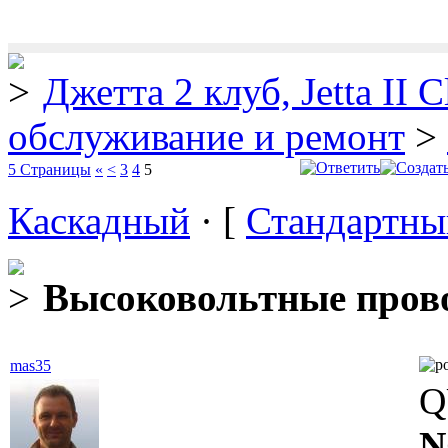
Джетта 2 клуб, Jetta II C
обслуживание и ремонт
>
5 Страницы
«
<
3
4
5
Каскадный
· [
Стандартны
Высоковольтные пров
mas35
Q
N