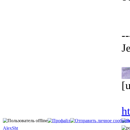
--
J
[
h
AlexSht