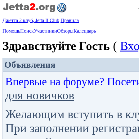
Джетта 2 клуб, Jetta II Club
Правила
Помощь
Поиск
Участники
Обзоры
Календарь
Здравствуйте Гость
(
Вх
Объявления
Впервые на форуме? Посет
для новичков
Желающим вступить в кл
При заполнении регистра