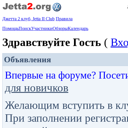
Джетта 2 клуб, Jetta II Club
Правила
Помощь
Поиск
Участники
Обзоры
Календарь
Здравствуйте Гость
(
Вх
Объявления
Впервые на форуме? Посет
для новичков
Желающим вступить в кл
При заполнении регистра