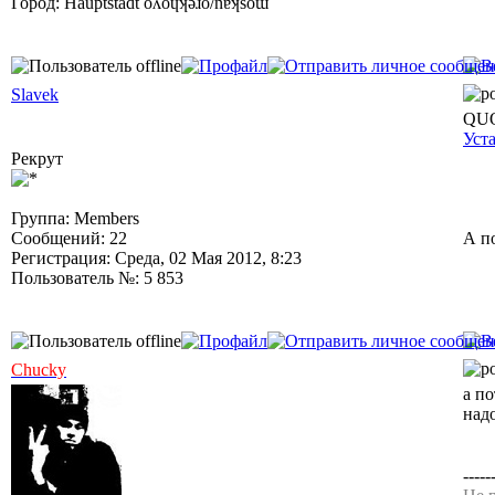
Город: Hauptstadt oʌoɥʞǝɹo/nɐʞsoɯ
Slavek
QUO
Уст
Рекрут
Группа: Members
Сообщений: 22
А п
Регистрация: Среда, 02 Мая 2012, 8:23
Пользователь №: 5 853
Chucky
а по
над
-----