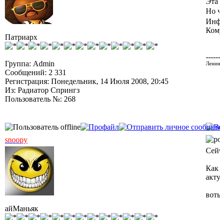
Эта 
Но 
Инф
Ком
Патриарх
-----
Группа: Admin
Ленин
Сообщений: 2 331
Регистрация: Понедельник, 14 Июля 2008, 20:45
Из: Радиатор Спрингз
Пользователь №: 268
snoopy
Сейч
Как 
акт
воть
айМаньяк