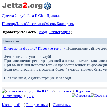
Джетта 2 клуб, Jetta II Club
Правила
Помощь
Поиск
Участники
Обзоры
Календарь
Здравствуйте Гость
(
Вход
|
Регистрация
)
Объявления
Пользование сайтом для
Впервые на форуме? Посетите тему ->
Желающим вступить в клуб!
При заполнении регистрационной анкеты, внимательно запол
При выявлении несоответствий предоставленной информации с
Если регистрация не проходит более 48 часов, можете быть у
С Уважением, Администрация Jetta2.org!
Джетта 2 клуб, Jetta II Club
>
Общение
>
Курилка
3 Страницы
1
2
3
>
Каскадный
· [
Стандартный
] ·
Линейный