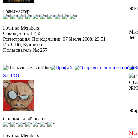
ЖИР
Грандмастер
-----
Группа: Members
Мыс
Сообщений: 1 455
Jett
Регистрация: Понедельник, 07 Июля 2008, 23:51
Из: СПб, Купчино
Пользователь №: 257
SoulXO
QUO
ЖИР
Жир
Специальный агент
-----
Mast
Группа: Members