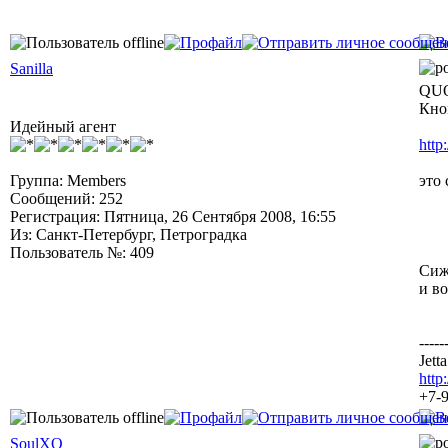
Sanilla
QUO
Кно
Идейный агент
http
Группа: Members
это 
Сообщений: 252
Регистрация: Пятница, 26 Сентября 2008, 16:55
Из: Санкт-Петербург, Петроградка
Пользователь №: 409
Сиж
и в
-----
Jett
http
+7-
SoulXO