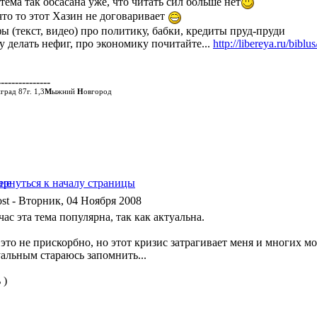
тема так обсасана уже, что читать сил больше нет
что то этот Хазин не договаривает
ы (текст, видео) про политику, бабки, кредиты пруд-пруди
у делать нефиг, про экономику почитайте...
http://libereya.ru/bibl
---------------
град 87г. 1,3
М
ыжний
Н
овгород
- Вторник, 04 Ноября 2008
ас эта тема популярна, так как актуальна.
это не прискорбно, но этот кризис затрагивает меня и многих мои
уальным стараюсь запомнить...
 )