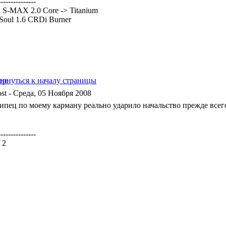
---------------
 S-MAX 2.0 Core -> Titanium
Soul 1.6 CRDi Burner
- Среда, 05 Ноября 2008
пипец по моему карману реально ударило начальство прежде все
---------------
 2