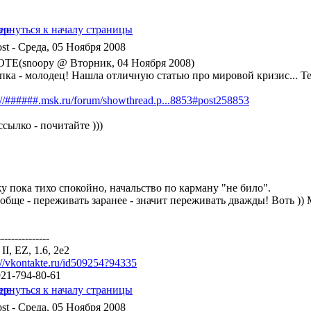
- Среда, 05 Ноября 2008
TE(snoopy @ Вторник, 04 Ноября 2008)
пка - молодец! Нашла отличную статью про мировой кризис... Т
://######.msk.ru/forum/showthread.p...8853#post258853
ссылко - почитайте )))
у пока тихо спокойно, начальство по карману "не било".
ообще - переживать заранее - значит переживать дважды! Воть ))
---------------
a II, EZ, 1.6, 2e2
://vkontakte.ru/id509254?94335
921-794-80-61
- Среда, 05 Ноября 2008