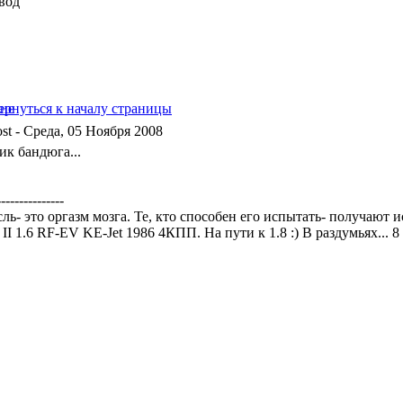
вод
- Среда, 05 Ноября 2008
ик бандюга...
---------------
ль- это оргазм мозга. Те, кто способен его испытать- получают
a II 1.6 RF-EV KЕ-Jet 1986 4КПП. На пути к 1.8 :) В раздумьях... 