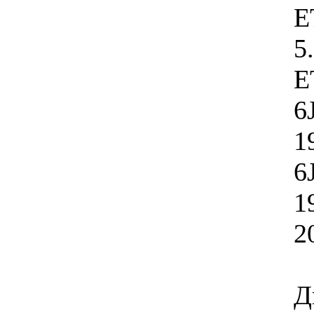
E
5
E
6
1
6
1
2
Д