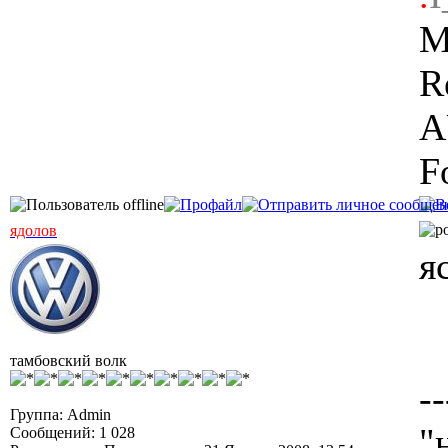
M
R
A
F
ядолов
я
тамбовский волк
--
Группа: Admin
"
Сообщений: 1 028