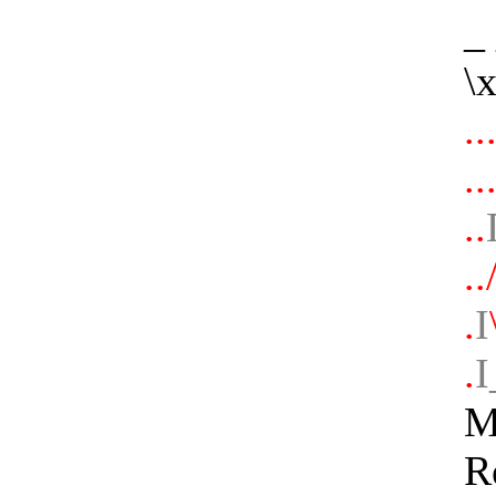
_
\
.
..
..
..
.
I
.
I
M
R