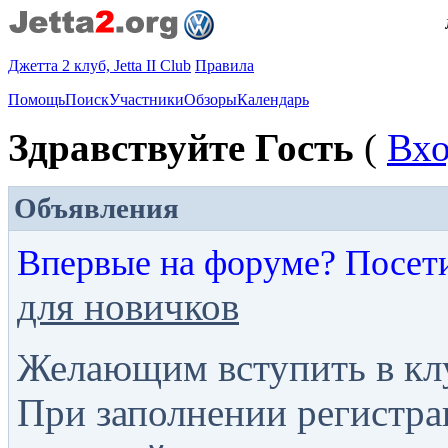
Джетта 2 клуб, Jetta II Club
Правила
Помощь
Поиск
Участники
Обзоры
Календарь
Здравствуйте Гость
(
Вх
Объявления
Впервые на форуме? Посет
для новичков
Желающим вступить в кл
При заполнении регистра