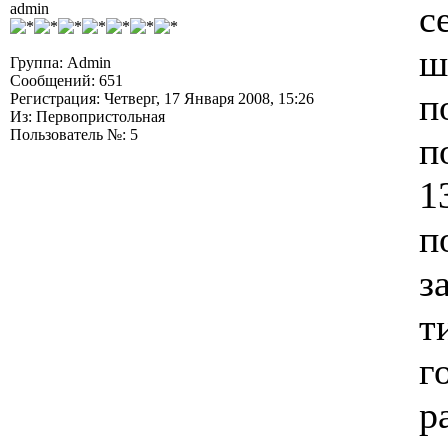
с
admin
ш
Группа: Admin
Сообщений: 651
п
Регистрация: Четверг, 17 Января 2008, 15:26
Из: Первопристольная
Пользователь №: 5
п
1
п
з
т
г
р