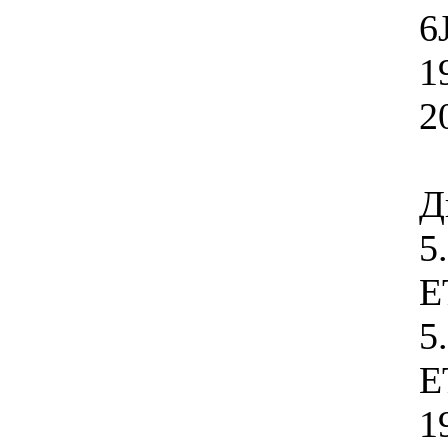
6
1
2
Д
5
E
5
E
1