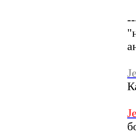
--
"
а
J
К
J
б