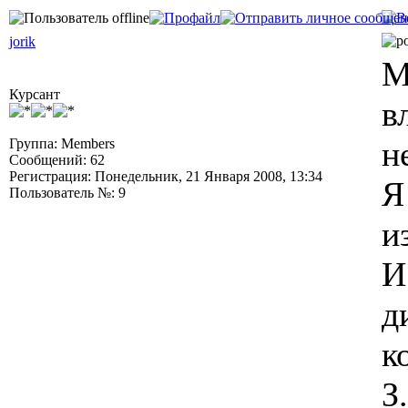
jorik
М
Курсант
в
н
Группа: Members
Сообщений: 62
Регистрация: Понедельник, 21 Января 2008, 13:34
Я
Пользователь №: 9
и
И
д
к
З