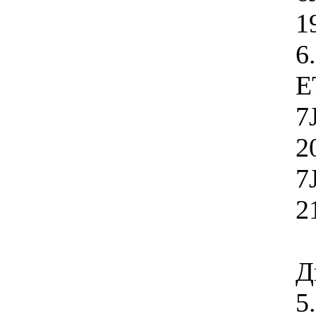
1
6
E
7
2
7
2
Д
5