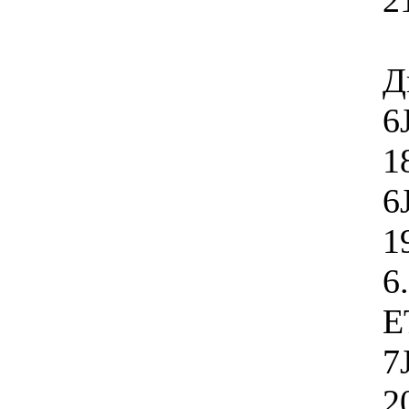
2
Д
6
1
6
1
6
E
7
2