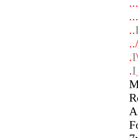
.
..
..
..
.
I
.
I
M
R
A
F