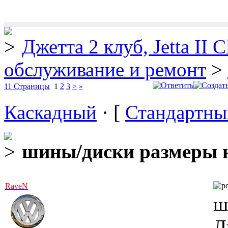
Джетта 2 клуб, Jetta II C
обслуживание и ремонт
>
11 Страницы
1
2
3
>
»
Каскадный
· [
Стандартны
шины/диски размеры н
RaveN
ш
Д