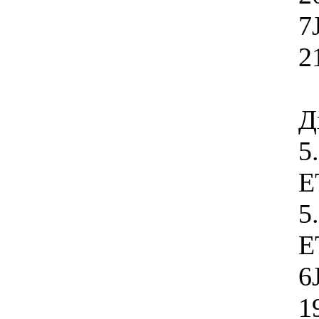
7
2
Д
5
E
5
E
6
1