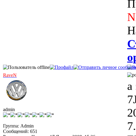
П
N
Н
С
о
RaveN
а
7
2
admin
7
Группа: Admin
Сообщений: 651