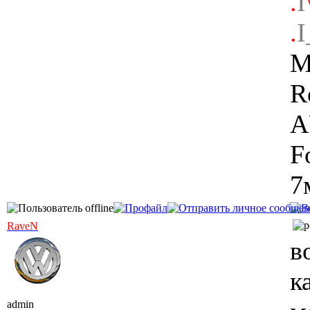
.
I
.
I
M
R
A
F
7
RaveN
в
к
admin