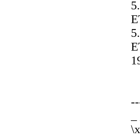
5
E
5
E
1
--
_
\