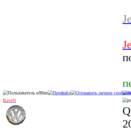
J
J
п
п
RaveN
Q
2