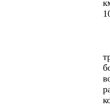
к
1
т
б
в
р
к