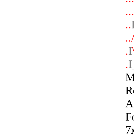
..
..
..
.
I
.
I
M
R
A
F
7