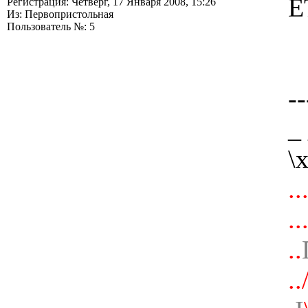
E
Регистрация: Четверг, 17 Января 2008, 15:26
Из: Первопристольная
Пользователь №: 5
--
_
\
.
..
..
..