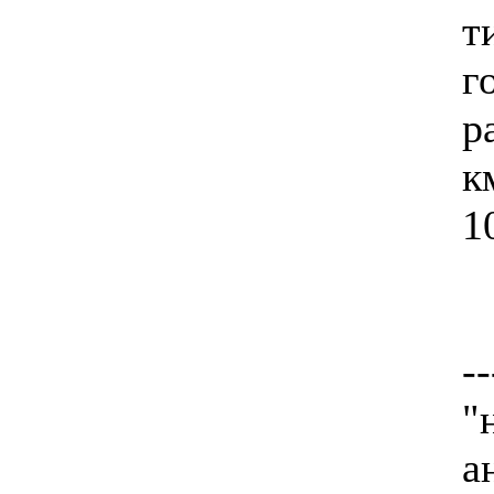
т
г
р
к
1
--
"
а