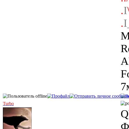
.
I
.
I
M
R
A
F
7
Turbo
Q
Ф