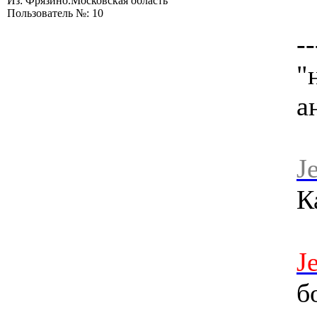
Из: Фрязино.Московская область
Пользователь №: 10
--
"
а
J
К
J
б