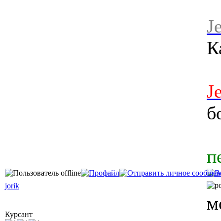
J
К
J
б
п
jorik
м
Курсант