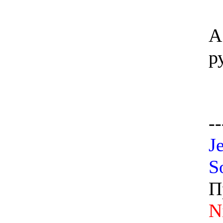
А
р
--
J
S
П
N