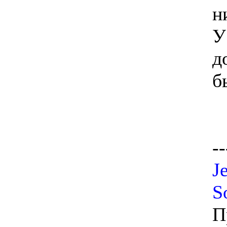
н
У
д
б
--
J
S
П