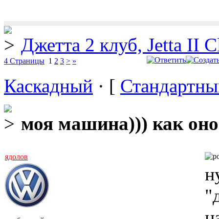
Джетта 2 клуб, Jetta II C
4 Страницы
1
2
3
>
»
Каскадный
· [
Стандартны
моя машина))) как оно 
ядолов
н
"
н