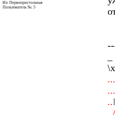
у
Из: Первопристольная
Пользователь №: 5
о
--
_
\
.
..
..
..