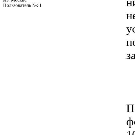
н
Пользователь №: 1
н
у
п
з
П
ф
1