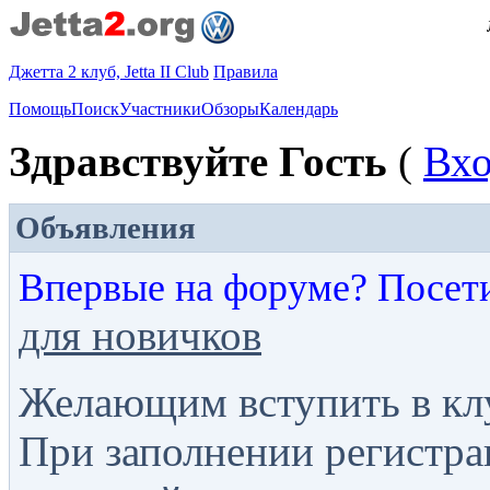
Джетта 2 клуб, Jetta II Club
Правила
Помощь
Поиск
Участники
Обзоры
Календарь
Здравствуйте Гость
(
Вх
Объявления
Впервые на форуме? Посет
для новичков
Желающим вступить в кл
При заполнении регистра