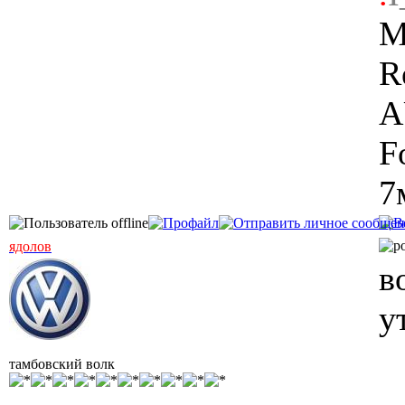
M
R
A
F
7
ядолов
в
у
тамбовский волк