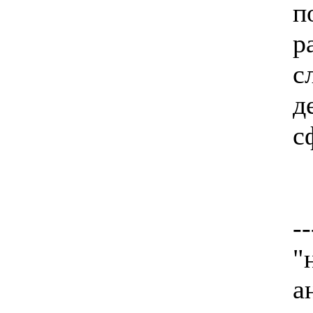
п
р
с
д
с
--
"
а