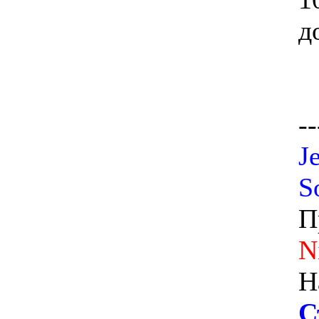
д
--
J
S
П
N
Н
С