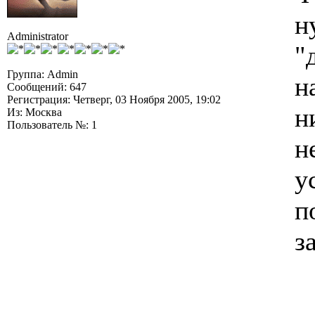
н
Administrator
"
Группа: Admin
н
Сообщений: 647
Регистрация: Четверг, 03 Ноября 2005, 19:02
н
Из: Москва
Пользователь №: 1
н
у
п
з