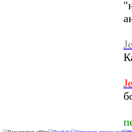
"
а
J
К
J
б
п