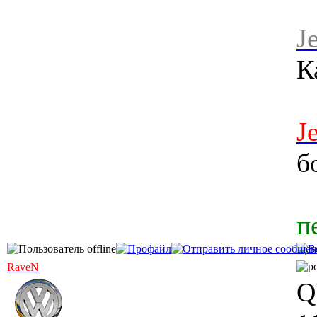
J
К
J
б
п
RaveN
Q