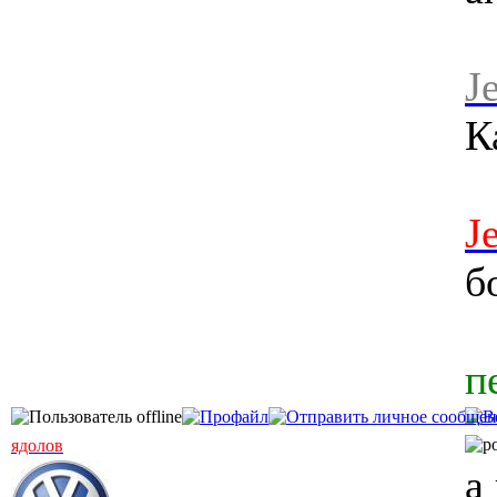
J
К
J
б
п
ядолов
а