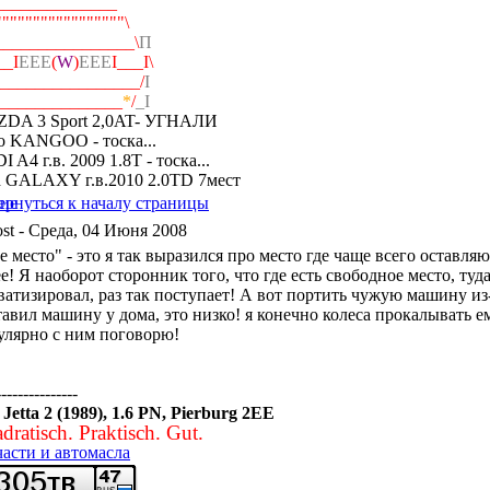
..______________
./"""""""""""""""""\
________________\
П
__I
ЕЕЕ
(
W
)
ЕЕЕ
I___I\
_________________/
I
______________
*
/
_I
DA 3 Sport 2,0AT- УГНАЛИ
o KANGOO - тоска...
 A4 г.в. 2009 1.8T - тоска...
d GALAXY г.в.2010 2.0TD 7мест
- Среда, 04 Июня 2008
 место" - это я так выразился про место где чаще всего оставляю
е! Я наоборот сторонник того, что где есть свободное место, туда
атизировал, раз так поступает! А вот портить чужую машину из-з
авил машину у дома, это низко! я конечно колеса прокалывать ему 
улярно с ним поговорю!
---------------
etta 2 (1989), 1.6 PN, Pierburg 2EE
dratisch. Praktisch. Gut.
части и автомасла