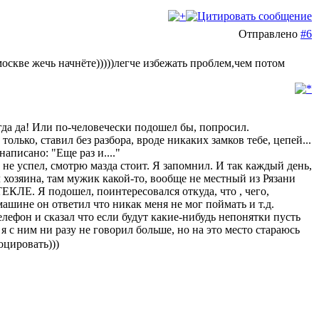
Отправлено
#6
москве жечь начнёте)))))легче избежать проблем,чем потом
огда да! Или по-человечески подошел бы, попросил.
олько, ставил без разбора, вроде никаких замков тебе, цепей...
писано: "Еще раз и...."
о не успел, смотрю мазда стоит. Я запомнил. И так каждый день,
 хозяина, там мужик какой-то, вообще не местный из Рязани
 Я подошел, поинтересовался откуда, что , чего,
ашине он ответил что никак меня не мог поймать и т.д.
лефон и сказал что если будут какие-нибудь непонятки пусть
я с ним ни разу не говорил больше, но на это место стараюсь
оцировать)))