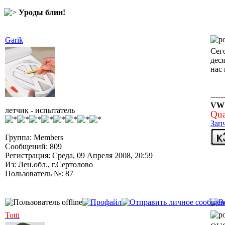
Уроды блин!
Garik
Сег
деся
нас
-----
VW J
летчик - испытатель
Qua
Зап
Группа: Members
Сообщений: 809
Регистрация: Среда, 09 Апреля 2008, 20:59
Из: Лен.обл., г.Сертолово
Пользователь №: 87
Totti