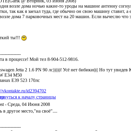
TE(Garik @ Вторник, 03 Июня 2008)
одня возле дома ночью какие-то уроды на машине антенну согнули
тки, так как я заехал туда, где обычно он свою машину ставит, а 
 возле дома 7 парковочных мест на 20 машин. Если вычеслю что э
ткий ты!!!
---------------
та в процессе! Мой тел 8-904-512-9816.
swagen Jetta 2 1.6 PN 90 лс)))))! Усё нет бибики((( Но тут увидев
 E34 M50
ланах Е39 523 170лс
://vkontakte.ru/id2394702
- Среда, 04 Июня 2008
ь в другое место,"на своё"....
---------------