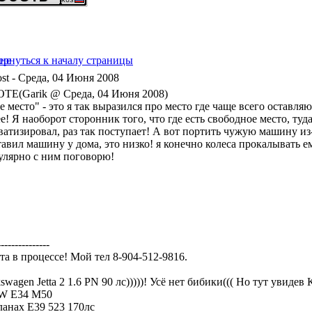
- Среда, 04 Июня 2008
TE(Garik @ Среда, 04 Июня 2008)
 место" - это я так выразился про место где чаще всего оставляю
е! Я наоборот сторонник того, что где есть свободное место, туда
атизировал, раз так поступает! А вот портить чужую машину из-з
авил машину у дома, это низко! я конечно колеса прокалывать ему 
улярно с ним поговорю!
---------------
та в процессе! Мой тел 8-904-512-9816.
swagen Jetta 2 1.6 PN 90 лс)))))! Усё нет бибики((( Но тут увидев
 E34 M50
ланах Е39 523 170лс