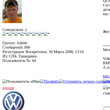
QUO
Сег
деся
нас
Самоделкин :)
Жес
Группа: Admin
-----
Сообщений: 896
Меч
Регистрация: Воскресенье, 30 Марта 2008, 13:16
Из: СПБ. Гражданка.
Volk
Пользователь №: 64
BMW
А п
http
ядолов
став
-----