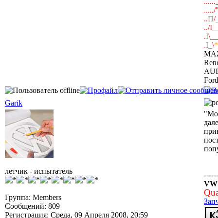
....
....
..
П
/
../I_
.
I
\_
.
I_
\
*
MAZ
Ren
AUDI
For
Garik
"Мое
дале
прив
пост
поп
летчик - испытатель
-----
VW J
Qua
Группа: Members
Зап
Сообщений: 809
Регистрация: Среда, 09 Апреля 2008, 20:59