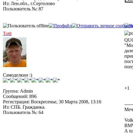
Из: Лен.обл., г.Сертолово
Пользователь №: 87
Totti
QUO
"Мое
дале
прив
пост
поп
Самоделкин :)
+1
Группа: Admin
Сообщений: 896
Регистрация: Воскресенье, 30 Марта 2008, 13:16
-----
Из: СПБ. Гражданка.
Меч
Пользователь №: 64
Volk
BMW
А п