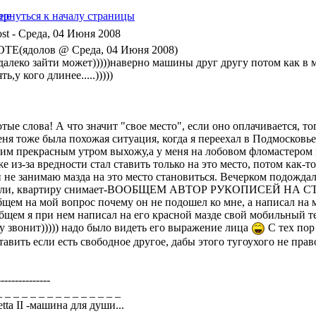
- Среда, 04 Июня 2008
TE(ядолов @ Среда, 04 Июня 2008)
далеко зайти может)))))наверно машины друг другу потом как в 
ть,у кого длинее.....)))))
тые слова! А что значит "свое место", если оно оплачивается, т
ня тоже была похожая ситуация, когда я переехал в Подмосковье т
им прекрасным утром выхожу,а у меня на лобовом фломастером на
е из-за вредности стал ставить только на это место, потом как-т
и не занимаю мазда на это место становиться. Вечерком подождал
-ли, квартиру снимает-ВООБЩЕМ АВТОР РУКОПИСЕЙ НА СТЕКЛЕ.
бщем на мой вопрос почему он не подошел ко мне, а написал на м
бщем я при нем написал на его красной мазде свой мобильный те
зу звонит))))) надо было видеть его выражение лица
С тех пор 
тавить если есть свободное другое, дабы этого тугоухого не прав
---------------
_ _ _ _ _ _ _ _ _ _ _ _ _ _ _
Jetta II -машина для души...