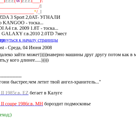
__I
ЕЕЕ
(
W
)
ЕЕЕ
I___I\
_________________/
I
______________
*
/
_I
DA 3 Sport 2,0AT- УГНАЛИ
o KANGOO - тоска...
 A4 г.в. 2009 1.8T - тоска...
d GALAXY г.в.2010 2.0TD 7мест
- Среда, 04 Июня 2008
далеко зайти может)))))наверно машины друг другу потом как в 
ть,у кого длинее.....)))))
---------------
гони быстрее,чем летит твой ангел-хранитель..."
a II 1985г.в. EZ
бегает в Калуге
a II coupe 1986г.в. MH
бороздит подмосковье
еход;)