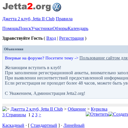
Джетта 2 клуб, Jetta II Club
Правила
Помощь
Поиск
Участники
Обзоры
Календарь
Здравствуйте Гость
(
Вход
|
Регистрация
)
Объявления
Пользование сайтом для
Впервые на форуме? Посетите тему ->
Желающим вступить в клуб!
При заполнении регистрационной анкеты, внимательно запол
При выявлении несоответствий предоставленной информации с
Если регистрация не проходит более 48 часов, можете быть у
С Уважением, Администрация Jetta2.org!
Джетта 2 клуб, Jetta II Club
>
Общение
>
Курилка
3 Страницы
1
2
3
>
Каскадный
· [
Стандартный
] ·
Линейный