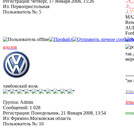
../I_
Регистрация: Четверг, 17 Января 2008, 15:26
.
I
\_
Из: Первопристольная
.
I_
\
*
Пользователь №: 5
MAZ
Ren
AUDI
For
ядолов
так 
меря
-----
"не 
тамбовский волк
Jett
Группа: Admin
Jett
Сообщений: 1 028
Регистрация: Понедельник, 21 Января 2008, 13:54
пеш
Из: Фрязино.Московская область
Пользователь №: 10