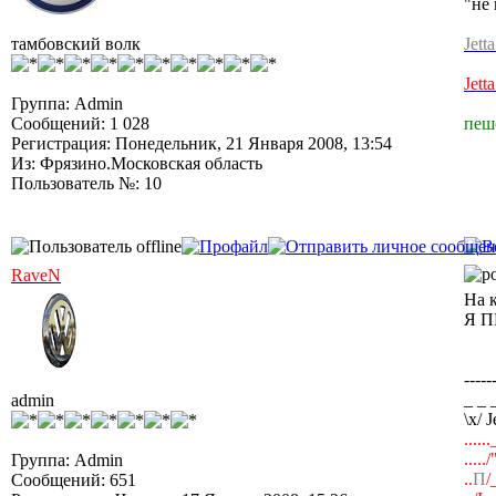
"не 
тамбовский волк
Jett
Jett
Группа: Admin
Сообщений: 1 028
пеш
Регистрация: Понедельник, 21 Января 2008, 13:54
Из: Фрязино.Московская область
Пользователь №: 10
RaveN
На 
Я П
-----
_ _ 
admin
\х/ 
....
....
Группа: Admin
..
П
/
Сообщений: 651