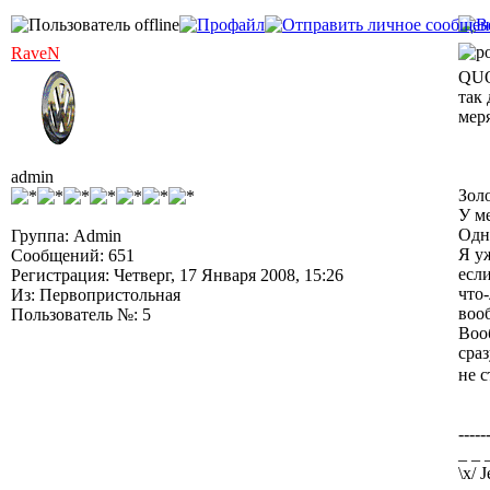
RaveN
QUO
так 
меря
admin
Золо
У ме
Одн
Группа: Admin
Я уж
Сообщений: 651
есл
Регистрация: Четверг, 17 Января 2008, 15:26
что
Из: Первопристольная
воо
Пользователь №: 5
Воо
сра
не с
-----
_ _ 
\х/ 