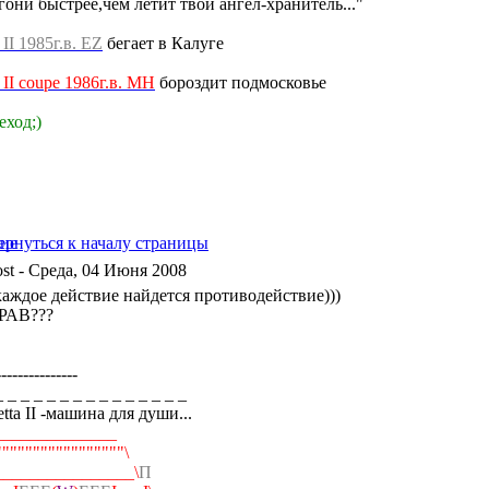
гони быстрее,чем летит твой ангел-хранитель..."
a II 1985г.в. EZ
бегает в Калуге
a II coupe 1986г.в. MH
бороздит подмосковье
еход;)
- Среда, 04 Июня 2008
каждое действие найдется противодействие)))
РАВ???
---------------
_ _ _ _ _ _ _ _ _ _ _ _ _ _ _
Jetta II -машина для души...
..______________
./"""""""""""""""""\
________________\
П