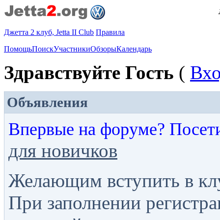
Джетта 2 клуб, Jetta II Club
Правила
Помощь
Поиск
Участники
Обзоры
Календарь
Здравствуйте Гость
(
Вх
Объявления
Впервые на форуме? Посет
для новичков
Желающим вступить в кл
При заполнении регистра