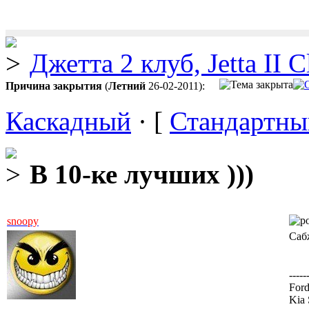
Джетта 2 клуб, Jetta II C
Причина закрытия
(
Летний
26-02-2011):
Каскадный
· [
Стандартны
В 10-ке лучших )))
snoopy
Сабж
-----
Ford
Kia 