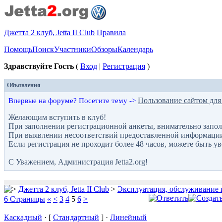
Джетта 2 клуб, Jetta II Club
Правила
Помощь
Поиск
Участники
Обзоры
Календарь
Здравствуйте Гость
(
Вход
|
Регистрация
)
Объявления
Пользование сайтом для
Впервые на форуме? Посетите тему ->
Желающим вступить в клуб!
При заполнении регистрационной анкеты, внимательно запол
При выявлении несоответствий предоставленной информации с
Если регистрация не проходит более 48 часов, можете быть у
С Уважением, Администрация Jetta2.org!
Джетта 2 клуб, Jetta II Club
>
Эксплуатация, обслуживание 
6 Страницы
«
<
3
4
5
6
>
Каскадный
· [
Стандартный
] ·
Линейный