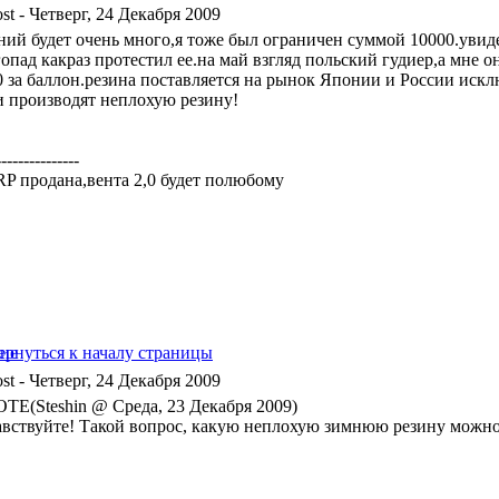
- Четверг, 24 Декабря 2009
ний будет очень много,я тоже был ограничен суммой 10000.увиде
опад какраз протестил ее.на май взгляд польский гудиер,а мне он
0 за баллон.резина поставляется на рынок Японии и России искл
и производят неплохую резину!
---------------
 RP продана,вента 2,0 будет полюбому
- Четверг, 24 Декабря 2009
TE(Steshin @ Среда, 23 Декабря 2009)
авствуйте! Такой вопрос, какую неплохую зимнюю резину можно 