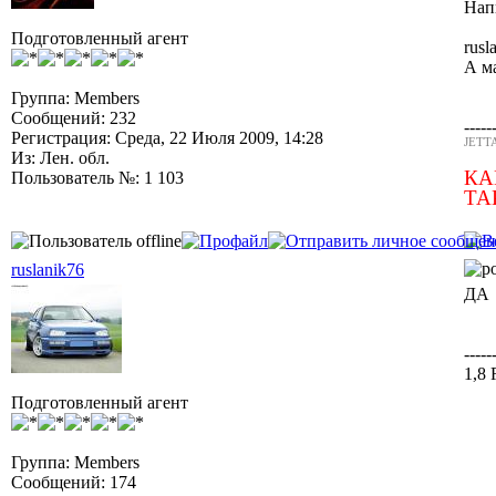
Напи
Подготовленный агент
rusl
А м
Группа: Members
Сообщений: 232
-----
Регистрация: Среда, 22 Июля 2009, 14:28
JETTA
Из: Лен. обл.
КА
Пользователь №: 1 103
ТА
ruslanik76
ДА
-----
1,8
Подготовленный агент
Группа: Members
Сообщений: 174