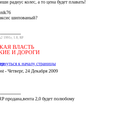
ши радиус колес, а то цена будет плавать!
anik76
аксис шипованый?
---------------
2 1991г, 1.8, RP
КАЯ ВЛАСТЬ
КИЕ И ДОРОГИ
- Четверг, 24 Декабря 2009
---------------
 RP продана,вента 2,0 будет полюбому