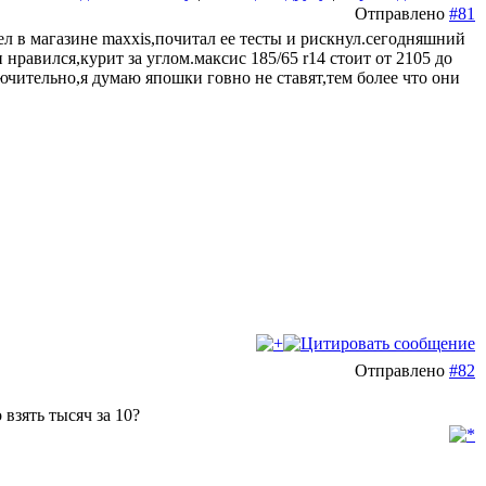
Отправлено
#81
л в магазине maxxis,почитал ее тесты и рискнул.сегодняшний
 нравился,курит за углом.максис 185/65 r14 стоит от 2105 до
ючительно,я думаю япошки говно не ставят,тем более что они
Отправлено
#82
взять тысяч за 10?