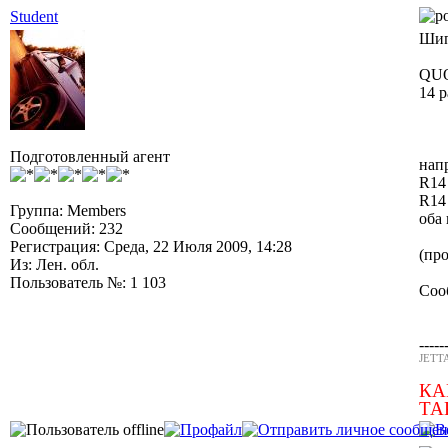
Student
Шип
QUO
14 р
Подготовленный агент
нап
R14
R14
Группа: Members
оба
Сообщений: 232
Регистрация: Среда, 22 Июля 2009, 14:28
(пр
Из: Лен. обл.
Пользователь №: 1 103
Соо
-----
JETTA
КА
ТА