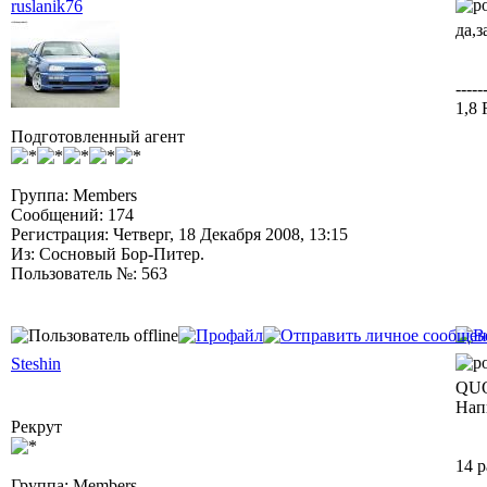
ruslanik76
да,
-----
1,8
Подготовленный агент
Группа: Members
Сообщений: 174
Регистрация: Четверг, 18 Декабря 2008, 13:15
Из: Сосновый Бор-Питер.
Пользователь №: 563
Steshin
QU
Напи
Рекрут
14 р
Группа: Members