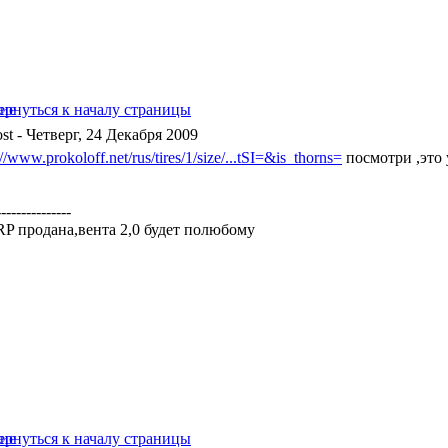
- Четверг, 24 Декабря 2009
://www.prokoloff.net/rus/tires/1/size/...tSI=&is_thorns=
посмотри ,это 
---------------
 RP продана,вента 2,0 будет полюбому