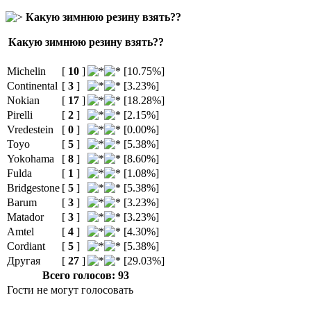
Какую зимнюю резину взять??
Какую зимнюю резину взять??
Michelin
[
10
]
[10.75%]
Continental
[
3
]
[3.23%]
Nokian
[
17
]
[18.28%]
Pirelli
[
2
]
[2.15%]
Vredestein
[
0
]
[0.00%]
Toyo
[
5
]
[5.38%]
Yokohama
[
8
]
[8.60%]
Fulda
[
1
]
[1.08%]
Bridgestone
[
5
]
[5.38%]
Barum
[
3
]
[3.23%]
Matador
[
3
]
[3.23%]
Amtel
[
4
]
[4.30%]
Cordiant
[
5
]
[5.38%]
Другая
[
27
]
[29.03%]
Всего голосов: 93
Гости не могут голосовать