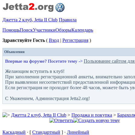
Джетта 2 клуб, Jetta II Club
Правила
Помощь
Поиск
Участники
Обзоры
Календарь
Здравствуйте Гость
(
Вход
|
Регистрация
)
Объявления
Пользование сайтом для
Впервые на форуме? Посетите тему ->
Желающим вступить в клуб!
При заполнении регистрационной анкеты, внимательно запол
При выявлении несоответствий предоставленной информации с
Если регистрация не проходит более 48 часов, можете быть у
С Уважением, Администрация Jetta2.org!
Джетта 2 клуб, Jetta II Club
>
Продажа и покупка
>
Барахол
Каскадный
· [
Стандартный
] ·
Линейный