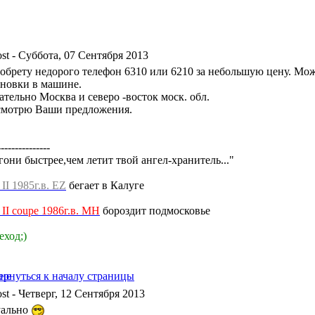
- Суббота, 07 Сентября 2013
обрету недорого телефон 6310 или 6210 за небольшую цену. Мож
ановки в машине.
ательно Москва и северо -восток моск. обл.
смотрю Ваши предложения.
---------------
гони быстрее,чем летит твой ангел-хранитель..."
a II 1985г.в. EZ
бегает в Калуге
a II coupe 1986г.в. MH
бороздит подмосковье
еход;)
- Четверг, 12 Сентября 2013
уально