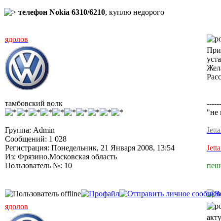
телефон Nokia 6310/6210
, куплю недорого
ядолов
При
уст
Жел
Рас
тамбовский волк
-----
"не 
Группа: Admin
Jett
Сообщений: 1 028
Регистрация: Понедельник, 21 Января 2008, 13:54
Jett
Из: Фрязино.Московская область
Пользователь №: 10
пеш
ядолов
акт