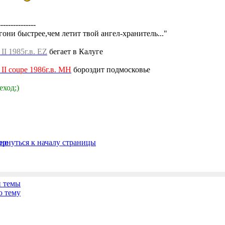
---------------
гони быстрее,чем летит твой ангел-хранитель..."
a II 1985г.в. EZ
бегает в Калуге
a II coupe 1986г.в. MH
бороздит подмосковье
еход;)