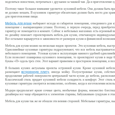
поделиться новостями, потрепаться с друзьями за чашкой чая. Да и приготовление е
Поэтому такое большое внимание уделяется кухонной мебели. Она должна быть пра
не должно мешать. В кухонном гарнитуре обязательно должно быть место для хран
для приготовления пищи.
Мебель для кухни
выбирают исходя из габаритов помещения, отведенного для ку
помещение с выпирающими углами. Поэтому, в первую очередь, перед приобретен
гарнитур не помещается в комнате. Сейчас в мебельных магазинах есть огромный в
по дизайну поможет спроектировать мебель для кухни, отвечающую индивидуальны
Все остальное варьируется в зависимости от размеров кухни и финансовой возможн
Мебель для кухни можно на несколько видов проектов. Это кухонная мебель, выстр
Однолинейные кухонные гарнитуры подразумевают, что вся мебель выстраивается
небольшого помещения. Угловая кухня в эксплуатации намного удобней однолинейно
Если позволяет планировка кухонного помещения, то проектируют кухни в виде 
буквы «П» вдоль трех стен. Этот вариант применим в просторном помещении, и по
В больших кухнях актуальны проекты островной кухни. Кроме кухонной мебели, 
размещают
встроенную плиту
, иногда мойку. Полуостровные кухни, собстве
продолжение рабочей поверхности центральной части кухни до мебели, расположе
Классический стиль придает кухонной мебели солидность и комфорт. Этот стиль н
кухонные гарнитуры смотрятся великолепно, особенно, когда в изготовлении испол
Модерн предполагает яркие сочные цвета, необычные формы, множество блестящи
дизайнеры все чаще обращаются к элементам старины, бабушкиным сундукам и эта
Мебель для кухни так же не обошли эти веяния стороной. Мебельные гарнитуры, вып