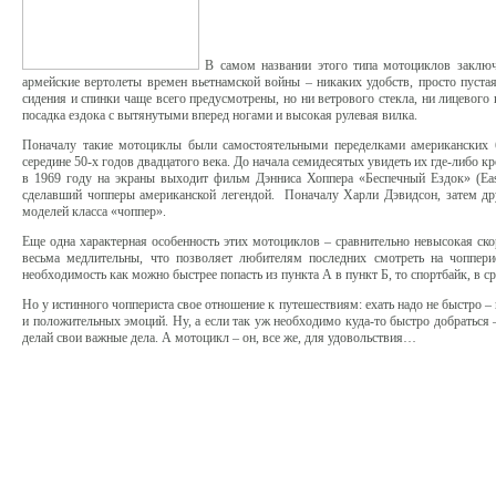
В самом названии этого типа мотоциклов заключ
армейские вертолеты времен вьетнамской войны – никаких удобств, просто пуста
сидения и спинки чаще всего предусмотрены, но ни ветрового стекла, ни лицевого
посадка ездока с вытянутыми вперед ногами и высокая рулевая вилка.
Поначалу такие мотоциклы были самостоятельными переделками американских б
середине 50-х годов двадцатого века. До начала семидесятых увидеть их где-либо 
в 1969 году на экраны выходит фильм Дэнниса Хоппера «Беспечный Ездок» (E
сделавший чопперы американской легендой. Поначалу Харли Дэвидсон, затем дру
моделей класса «чоппер».
Еще одна характерная особенность этих мотоциклов – сравнительно невысокая ско
весьма медлительны, что позволяет любителям последних смотреть на чоппери
необходимость как можно быстрее попасть из пункта А в пункт Б, то спортбайк, в с
Но у истинного чоппериста свое отношение к путешествиям: ехать надо не быстро –
и положительных эмоций. Ну, а если так уж необходимо куда-то быстро добраться 
делай свои важные дела. А мотоцикл – он, все же, для удовольствия…