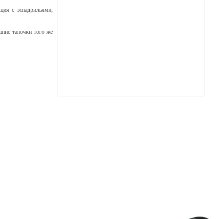
кция с эспадрильями,
шние тапочки того же