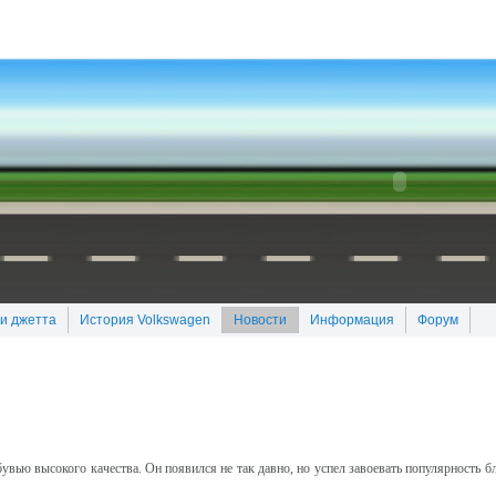
и джетта
История Volkswagen
Новости
Информация
Форум
бувью высокого качества. Он появился не так давно, но успел завоевать популярность 