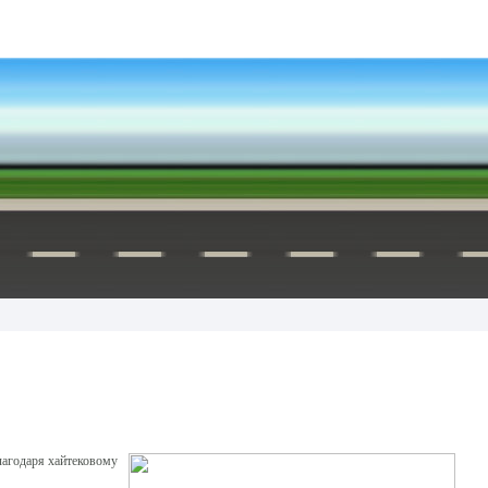
благодаря хайтековому