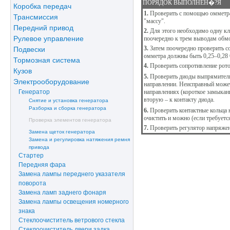
ПОРЯДОК ВЫПОЛНЕН�?Я
Коробка передач
1.
Проверить с помощью омметра, 
Трансмиссия
"массу".
Передний привод
2.
Для этого необходимо одну кл
Рулевое управление
поочередно к трем выводам обм
3.
Затем поочередно проверить с
Подвески
омметра должны быть 0,25–0,28 О
Тормозная система
4.
Проверить сопротивление рото
Кузов
5.
Проверить диоды выпрямитель
Электрооборудование
направлении. Неисправный может
направлениях (короткое замыкан
Генератор
вторую – к контакту диода.
Снятие и установка генератора
Разборка и сборка генератора
6.
Проверить контактные кольца 
очистить и можно (если требуетс
Проверка элементов генератора
7.
Проверить регулятор напряжен
Замена щеток генератора
Замена и регулировка натяжения ремня
привода
Стартер
Передняя фара
Замена лампы переднего указателя
поворота
Замена ламп заднего фонаря
Замена лампы освещения номерного
знака
Стеклоочиститель ветрового стекла
Стеклоочиститель двери задка