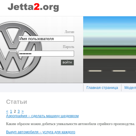
Логин
Пароль
Главная страница
Модел
Статьи
<
1
2
3
>
Аэрография – сделать машину шедевром
Каким образом можно добиться уникальности автомобиля серийного производства. 
Выкуп автомобиля – услуга для каждого