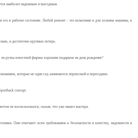
ается наиболее надежным и выгодным.
 его в рабочее состояние. Любой ремонт – это испытание и для хозяина машины, и
льно, и достаточно крупных потерь.
т ли ручка известной фирмы хорошим подарком на день рождение?
омпаниям, которые не один год занимаются перевозкой и переездами.
ortback concept.
оветом не воспользовался, сказав, что уже нашел мастера.
ехники. Они отвечают всем требованиям к безопасности и качеству, надежности и