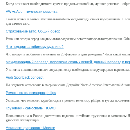
Когда возникает необходимость срочно продать автомобиль, лучшее решение – обр
VW vs Audi: трудности ремонта
Самый новый и самый лучший автомобиль когда-нибудь станет подержанным. Свойст
для самого авто.
Страхование авто. Общий обзор.
Рано или поздно перед каждым автовладельцем встаёт вопрос автострахования. Обыч
Что подарить любимому мужчине?
Что подарить любимому мужчине на 23 февраля и день рождение? Часы какой марки
Международный переезд: перевозка личных вещей. Дачный переезд и пер
У многих в жизни возникает ситуация, когда необходима международная перевозка 
Audi Sportback concept
На недавнем автосалоне в американском Детройте North American International Aut
Ремонт жк телевизоров philips
Услышав, что он искал, куда бы сдать в ремонт телевизор philips, я тут же посовет
Грузовики - самосвалы HOWO
Появившись на в России достаточно недавно, китайские грузовики и самосвалы H
удобству эксплуатации.
Установка фаркопов в Москве