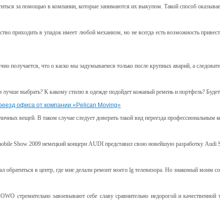
атиться за помощью в компании, которые занимаются их выкупом. Такой способ оказыв
во приходить в упадок имеет любой механизм, но не всегда есть возможность привести
но получается, что о каско мы задумываемся только после крупных аварий, а следовате
 лучше выбрать? К какому стилю в одежде подойдет кожаный ремень и портфель? Буде
еезд офиса от компании «Pelican Moving»
личных вещей. В таком случае следует доверить такой вид переезда профессиональным к
omobile Show 2009 немецкий концерн AUDI представил свою новейшую разработку Audi Sp
овал обратиться в центр, где мне делали ремонт моего lg телевизора. Но знакомый моим с
OWO стремительно завоевывают себе славу сравнительно недорогой и качественной т