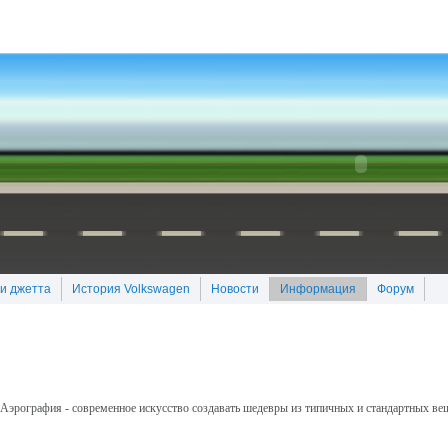
и джетта
История Volkswagen
Новости
Информация
Форум
Аэрография - современное искусство создавать шедевры из типичных и стандартных ве