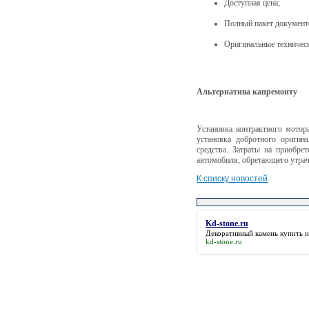
Доступная цена;
Полный пакет документ
Оригинальные техничес
Альтернатива капремонту
Установка контрактного мотор
установка добротного оригин
средства. Затраты на приобре
автомобиля, обретающего утрач
К списку новостей
Kd-stone.ru
Декоративный камень купить 
kd-stone.ru