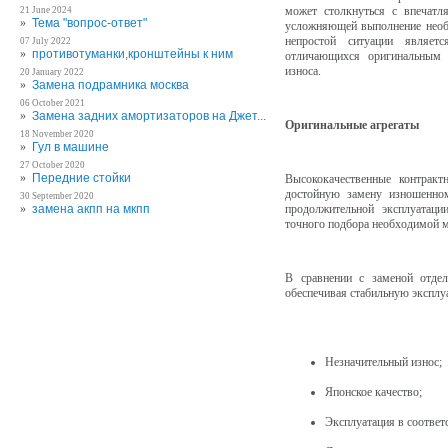
может столкнуться с впечатл
21 June 2024
»
Тема "вопрос-ответ"
усложняющей выполнение необ
непростой ситуации являетс
07 July 2022
»
противотуманки,кронштейны к ним
отличающихся оригинальным 
износа.
20 January 2022
»
Замена подрамника москва
06 October 2021
»
Замена задних амортизаторов на Джет...
Оригинальные агрегаты
18 November 2020
»
Гул в машине
27 October 2020
»
Передние стойки
Высококачественные контракт
достойную замену изношенном
30 September 2020
продолжительной эксплуатаци
»
замена акпп на мкпп
точного подбора необходимой 
В сравнении с заменой отдел
обеспечивая стабильную эксплу
Незначительный износ;
Японское качество;
Эксплуатация в соответ