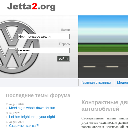
Логин
Пароль
Главная страница
Модел
Последние темы форума
Контрактные дв
03 August 2026
автомобилей
»
Meet a gіrl who's down for fun
20 July 2026
»
Let her brіghten up your nіght
Своевременная замена изнош
утраченные технические данны
03 August 2024
»
Старички, как вы?!
восстановления неисправной а