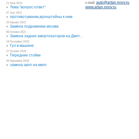
e-mail:
auto@artan.nnov.ru
21 June 2024
www.artan.nnov.ru
»
Тема "вопрос-ответ"
07 July 2022
»
противотуманки,кронштейны к ним
20 January 2022
»
Замена подрамника москва
06 October 2021
»
Замена задних амортизаторов на Джет...
18 November 2020
»
Гул в машине
27 October 2020
»
Передние стойки
30 September 2020
»
замена акпп на мкпп