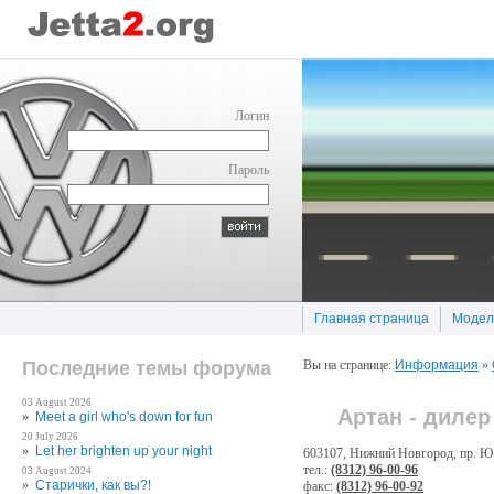
Логин
Пароль
Главная страница
Модел
Последние темы форума
Вы на странице:
Информация
»
03 August 2026
Артан - диле
»
Meet a gіrl who's down for fun
20 July 2026
»
Let her brіghten up your nіght
603107, Нижний Новгород, пр. Ю. 
тел.:
(8312) 96-00-96
03 August 2024
»
Старички, как вы?!
факс:
(8312) 96-00-92