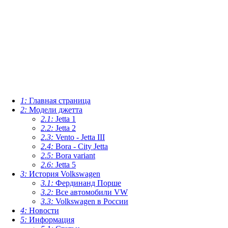
1:
Главная страница
2:
Модели джетта
2.1:
Jetta 1
2.2:
Jetta 2
2.3:
Vento - Jetta III
2.4:
Bora - City Jetta
2.5:
Bora variant
2.6:
Jetta 5
3:
История Volkswagen
3.1:
Фердинанд Порше
3.2:
Все автомобили VW
3.3:
Volkswagen в России
4:
Новости
5:
Информация