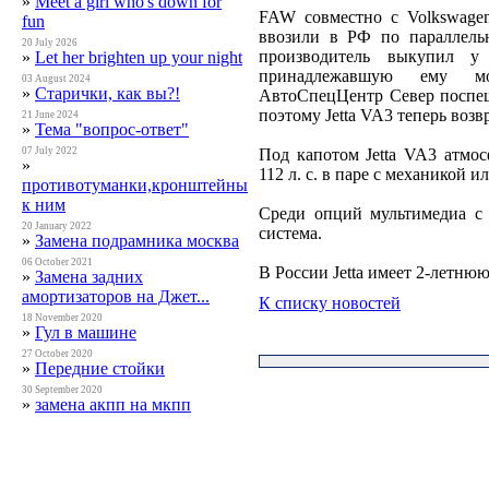
»
Meet a gіrl who's down for
FAW совместно с Volkswagen
fun
ввозили в РФ по параллель
20 July 2026
производитель выкупил у
»
Let her brіghten up your nіght
принадлежавшую ему м
03 August 2024
»
Старички, как вы?!
АвтоСпецЦентр Север поспеш
поэтому Jetta VA3 теперь воз
21 June 2024
»
Тема "вопрос-ответ"
Под капотом Jetta VA3 атмо
07 July 2022
»
112 л. с. в паре с механикой 
противотуманки,кронштейны
к ним
Среди опций мультимедиа с 
20 January 2022
система.
»
Замена подрамника москва
06 October 2021
В России Jetta имеет 2-летнюю
»
Замена задних
амортизаторов на Джет...
К списку новостей
18 November 2020
»
Гул в машине
27 October 2020
»
Передние стойки
30 September 2020
»
замена акпп на мкпп